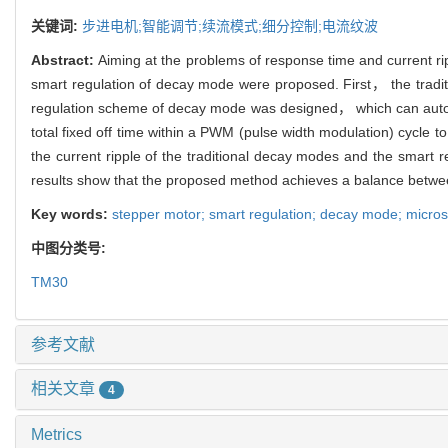
关键词:
步进电机;智能调节;续流模式;细分控制;电流纹波
Abstract:
Aiming at the problems of response time and current ri
smart regulation of decay mode were proposed. First， the trad
regulation scheme of decay mode was designed， which can automa
total fixed off time within a PWM (pulse width modulation) cycle 
the current ripple of the traditional decay modes and the smart
results show that the proposed method achieves a balance betwe
Key words:
stepper motor; smart regulation; decay mode; microst
中图分类号:
TM30
参考文献
相关文章
4
Metrics