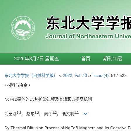
2026年8月7日 星期五
首页
期刊介绍
东北大学学报（自然科学版）
››
2022
,
Vol. 43
››
Issue (4)
: 517-523.
• 材料与冶金 •
NdFeB磁体的Dy热扩渗过程及其矫顽力提高机制
1,2
1,2
1,2
1,2
刘富刚
， 赵东
， 向令
， 裴文利
Dy Thermal Diffusion Process of NdFeB Magnets and Its Coercive