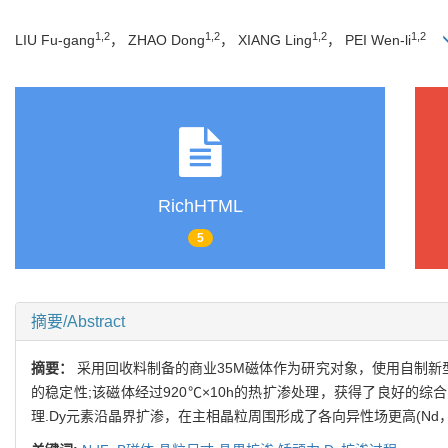
1,2
1,2
1,2
1,2
LIU Fu-gang
， ZHAO Dong
， XIANG Ling
， PEI Wen-li
RichHTML
5
摘要/Abstract
摘要：
采用回收料制备的商业35M磁体作为研究对象，使用自制新型
的稳定性;该磁体经过920℃×10h的热扩渗处理，获得了良好的综合
理.Dy元素沿晶界扩渗，在主相晶粒周围形成了各向异性场更高(Nd， 