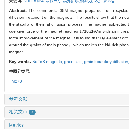
关键词:
NdFeB磁体;晶粒尺寸;晶界扩渗;矫顽力;Dy扩渗过程
Abstract:
The commercial 35M magnet prepared from recycled
diffusion treatment on the magnets. The results show that the ne
the stability of thermal diffusion process. The magnet subjec
coercive force of the magnet reaches 1710.2kA/m with an increas
force improvement of the magnet. It is found that Dy element dif
around the grains of main phase， which makes the Nd-rich phase o
magnet.
Key words:
NdFeB magnets; grain size; grain boundary diffusion;
中图分类号:
TM273
参考文献
相关文章
2
Metrics