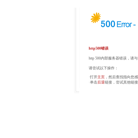
http500错误
http 500内部服务器错误，
请尝试以下操作：
·打开
主页
，然后查找指向您感
·单击
后退
链接，尝试其他链接