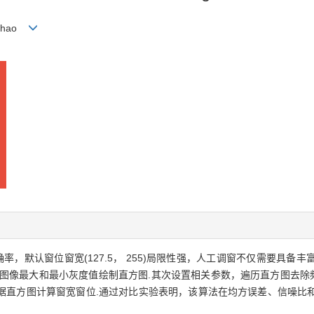
 Zhao
率，默认窗位窗宽(127.5， 255)局限性强，人工调窗不仅需要具备
图像最大和最小灰度值绘制直方图.其次设置相关参数，遍历直方图去除
根据直方图计算窗宽窗位.通过对比实验表明，该算法在均方误差、信噪比