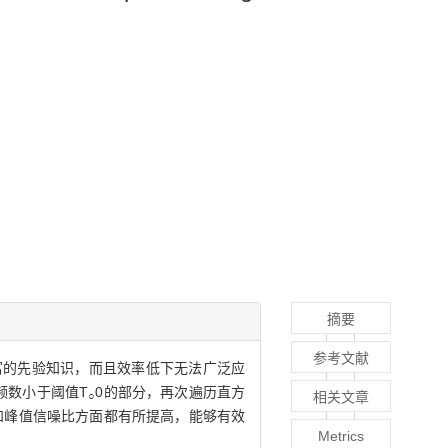
摘要
参考文献
丰富的先验知识，而且效率低下无法广泛应
频数小于阈值T
0的部分，再次遍历直方
相关文章
○
和峰值信噪比方面都有所提高，能够有效
Metrics