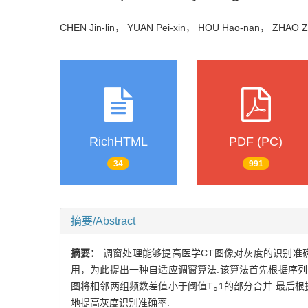
CHEN Jin-lin， YUAN Pei-xin， HOU Hao-nan， ZHAO
RichHTML
PDF (PC)
34
991
摘要/Abstract
摘要：
调窗处理能够提高医学CT图像对灰度的识别准确
用，为此提出一种自适应调窗算法.该算法首先根据序列
图将相邻两组频数差值小于阈值T
1的部分合并.最后
○
地提高灰度识别准确率.