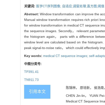
关键词:
医学CT序列图像; 自适应;调窗处理;直方图;阈值
Abstract:
Window transformation can improve the accu
Manual window transformation requires rich priori kn
for window transformation in medical CT sequence im
the sequence images. Secondly， relevant parameters 
the histogram again， parts with a difference betwee
window level are calculated based on the histogram.
peak signal-to-noise ratio， which could effectively imp
Key words:
medical CT sequence images; self-adaptat
中图分类号:
TP391.41
TN911.73
陈锦林， 原培新， 侯浩南， 赵
引用本文
CHEN Jin-lin， YUAN Pei-
Medical CT Sequence Image