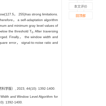
本文评价
dow(127.5， 255)has strong limitations.
回顶部
Therefore， a self-adaptation algorithm
imum and minimum gray level values of
below the threshold T
. After traversing
0
ged. Finally， the window width and
uare error， signal-to-noise ratio and
023, 44(10): 1392-1400.
idth and Window Level Algorithm for
10): 1392-1400.