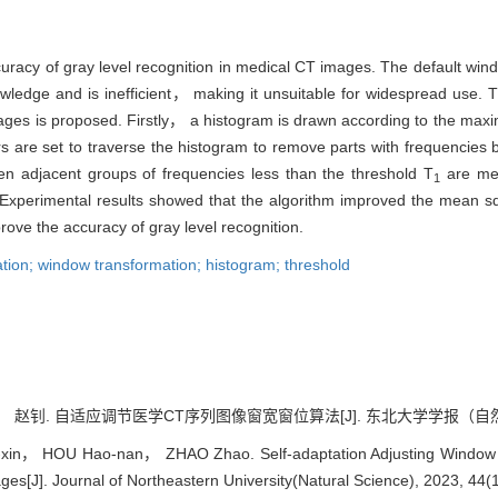
racy of gray level recognition in medical CT images. The default win
owledge and is inefficient， making it unsuitable for widespread use. 
ages is proposed. Firstly， a histogram is drawn according to the max
are set to traverse the histogram to remove parts with frequencies 
n adjacent groups of frequencies less than the threshold T
are mer
1
 Experimental results showed that the algorithm improved the mean sq
rove the accuracy of gray level recognition.
ion; window transformation; histogram; threshold
钊. 自适应调节医学CT序列图像窗宽窗位算法[J]. 东北大学学报（自然科学版）, 2
xin， HOU Hao-nan， ZHAO Zhao. Self-adaptation Adjusting Window W
s[J]. Journal of Northeastern University(Natural Science), 2023, 44(