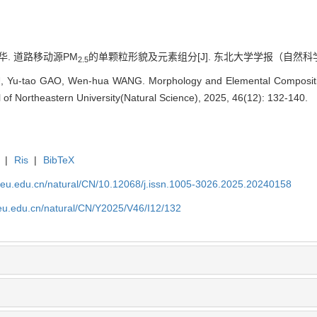
文华. 道路移动源PM
的单颗粒形貌及元素组分[J]. 东北大学学报（自然科学版）, 20
2.5
, Yu-tao GAO, Wen-hua WANG. Morphology and Elemental Composit
 of Northeastern University(Natural Science), 2025, 46(12): 132-140.
|
Ris
|
BibTeX
neu.edu.cn/natural/CN/10.12068/j.issn.1005-3026.2025.20240158
neu.edu.cn/natural/CN/Y2025/V46/I12/132