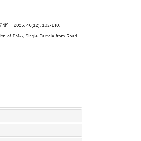
25, 46(12): 132-140.
ion of PM
Single Particle from Road
2.5