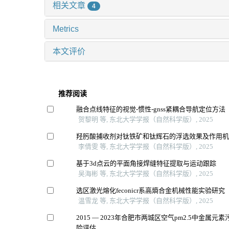
相关文章
4
Metrics
本文评价
推荐阅读
融合点线特征的视觉-惯性-gnss紧耦合导航定位方法
贺黎明 等, 东北大学学报（自然科学版）, 2025
羟肟酸捕收剂对钛铁矿和钛辉石的浮选效果及作用
李倩雯 等, 东北大学学报（自然科学版）, 2025
基于3d点云的平面角接焊缝特征提取与运动跟踪
吴海彬 等, 东北大学学报（自然科学版）, 2025
选区激光熔化feconicr系高熵合金机械性能实验研究
温雪龙 等, 东北大学学报（自然科学版）, 2025
2015 — 2023年合肥市两城区空气pm2.5中金属
险评估