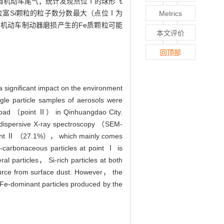
来自机动车尾气；统计发现点位Ⅰ的球形飞
位富Si颗粒的粒子数分数最大（点位Ⅰ为
Metrics
），机动车制动器磨损产生的Fe质颗粒可能
本文评价
回顶部
 significant impact on the environment
gle particle samples of aerosols were
 road （point Ⅱ） in Qinhuangdao City.
y dispersive X-ray spectroscopy （SEM-
t point Ⅱ （27.1%）， which mainly comes
on-carbonaceous particles at point Ⅰ is
l particles， Si-rich particles at both
ource from surface dust. However， the
 Fe-dominant particles produced by the