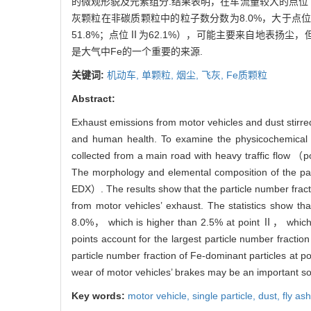
的微观形貌及元素组分.结果表明，在车流量较大的点位Ⅰ
灰颗粒在非碳质颗粒中的粒子数分数为8.0%，大于点
51.8%；点位Ⅱ为62.1%），可能主要来自地表扬尘
是大气中Fe的一个重要的来源.
关键词:
机动车,
单颗粒,
烟尘,
飞灰,
Fe质颗粒
Abstract:
Exhaust emissions from motor vehicles and dust stirre
and human health. To examine the physicochemical pr
collected from a main road with heavy traffic flow
The morphology and elemental composition of the pa
EDX）. The results show that the particle number fra
from motor vehicles’ exhaust. The statistics show tha
8.0%， which is higher than 2.5% at point Ⅱ， which ma
points account for the largest particle number frac
particle number fraction of Fe-dominant particles at
wear of motor vehicles’ brakes may be an important s
Key words:
motor vehicle,
single particle,
dust,
fly as