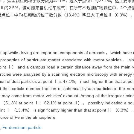
，烟尘颗粒的粒子数分数为47.1%，远大于点位Ⅱ的27.1%，这主要
位Ⅱ的2.5%，这可能来自机动车尾气；在所有不规则矿物颗粒中，2个点
，但点位Ⅰ中Fe质颗粒的粒子数分数（13.4%）明显大于点位Ⅱ（6.3%
d up while driving are important components of aerosols， which have a
operties of particulate matter associated with motor vehicles， sin
 （point Ⅰ） and a campus road a certain distance away from the main
rticles were analyzed by a scanning electron microscopy with energ
ction of dust particles at point Ⅰ is 47.1%， much higher than that a
t the particle number fraction of spherical fly ash particles in the n
y come from motor vehicles’ exhaust. Among all the irregular minera
tion （51.8% at point Ⅰ； 62.1% at point Ⅱ）， possibly indicating a s
 point Ⅰ （13.4%） is significantly higher than that at point Ⅱ （6.3%）.
ource of Fe in the atmosphere.
h,
Fe-dominant particle