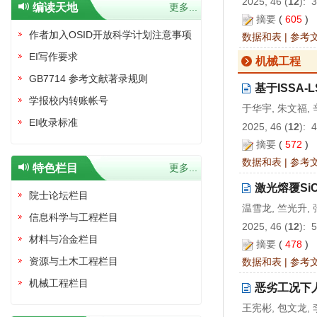
2025, 46 (
12
): 
编读天地
更多...
摘要
(
605
)
作者加入OSID开放科学计划注意事项
数据和表
|
参考
EI写作要求
机械工程
GB7714 参考文献著录规则
基于ISSA
学报校内转账帐号
于华宇, 朱文福, 
EI收录标准
2025, 46 (
12
): 
摘要
(
572
)
数据和表
|
参考
特色栏目
更多...
激光熔覆S
院士论坛栏目
温雪龙, 竺光升,
信息科学与工程栏目
2025, 46 (
12
): 
材料与冶金栏目
摘要
(
478
)
资源与土木工程栏目
数据和表
|
参考
机械工程栏目
恶劣工况下
王宪彬, 包文龙, 