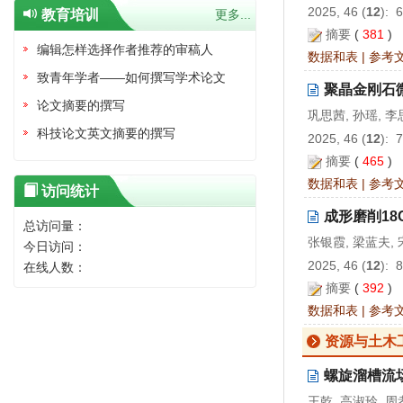
2025, 46 (
12
): 
教育培训
更多...
摘要
(
381
)
编辑怎样选择作者推荐的审稿人
数据和表
|
参考
致青年学者——如何撰写学术论文
聚晶金刚石
论文摘要的撰写
巩思茜, 孙瑶, 
科技论文英文摘要的撰写
2025, 46 (
12
): 
摘要
(
465
)
数据和表
|
参考
访问统计
成形磨削18
总访问量：
张银霞, 梁蓝夫,
今日访问：
2025, 46 (
12
): 
在线人数：
摘要
(
392
)
数据和表
|
参考
资源与土木
螺旋溜槽流
王乾, 高淑玲, 周