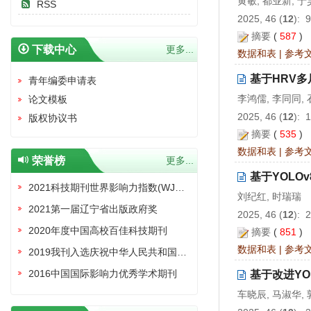
黄敏, 都业新, 于
RSS
2025, 46 (
12
): 
摘要
(
587
)
下载中心
更多...
数据和表
|
参考
基于HRV
青年编委申请表
李鸿儒, 李同同,
论文模板
2025, 46 (
12
): 
版权协议书
摘要
(
535
)
数据和表
|
参考
荣誉榜
更多...
基于YOLO
2021科技期刊世界影响力指数(WJCI)报告收录证书
刘纪红, 时瑞瑞
2021第一届辽宁省出版政府奖
2025, 46 (
12
): 
2020年度中国高校百佳科技期刊
摘要
(
851
)
数据和表
|
参考
2019我刊入选庆祝中华人民共和国成立70周年精品期刊展
2016中国国际影响力优秀学术期刊
基于改进YO
车晓辰, 马淑华,