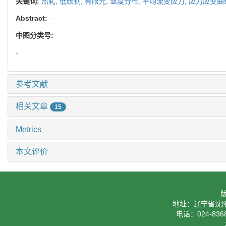
关键词:
热轧,
低碳钢,
有限元,
温度分布,
平均流变应力,
应力应变曲
Abstract:
-
中图分类号:
-
参考文献
相关文章
15
Metrics
本文评价
地址：辽宁省沈阳
电话：024-8368