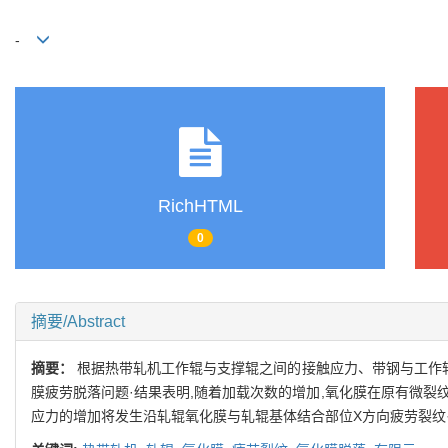
-
RichHTML
0
摘要/Abstract
摘要：
根据热带轧机工作辊与支撑辊之间的接触应力、带钢与工作辊
膜疲劳脱落问题·结果表明,随着加载次数的增加,氧化膜在原有微裂
应力的增加将发生沿轧辊氧化膜与轧辊基体结合部位X方向疲劳裂纹·