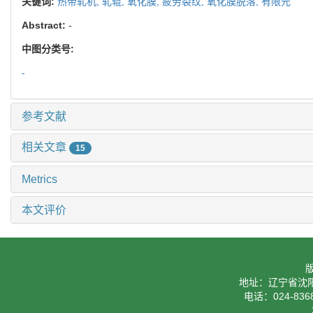
关键词:
热带轧机,
轧辊,
氧化膜,
疲劳裂纹,
氧化膜脱落,
有限元
Abstract:
-
中图分类号:
-
参考文献
相关文章
15
Metrics
本文评价
地址：辽宁省沈阳
电话：024-8368