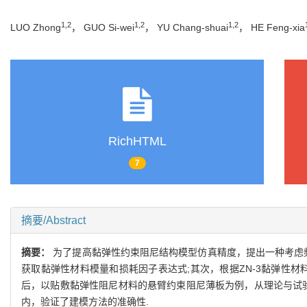
1,2
1,2
1,2
LUO Zhong
， GUO Si-wei
， YU Chang-shuai
， HE Feng-xia
RichHTML
7
摘要/Abstract
摘要：
为了提高黏弹性约束阻尼结构模型仿真精度，提出一种考虑频
获取黏弹性材料模量和损耗因子表达式;其次，根据ZN-3黏弹性
后，以贴敷黏弹性阻尼材料的悬臂约束阻尼薄板为例，从理论与试
内，验证了建模方法的准确性.