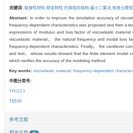
关键词:
黏弹性材料;频变特性;约束阻尼结构;最小二乘法;有限元模型
Abstract:
In order to improve the simulation accuracy of visc
frequency-dependent characteristics was proposed and then a test
expressions of modulus and loss factor of viscoelastic materia
viscoelastic material， the natural frequency and modal loss f
frequency-dependent characteristics. Finally， the cantilever con
and test， whose results showed that the finite element model co
which verifies the accuracy of the modeling method.
Key words:
viscoelastic material; frequency-dependent character
中图分类号:
TH113.1
TB535
参考文献
相关文章