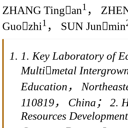
1
ZHANG Tingan
， ZHEN
1
Guozhi
， SUN Junmin
1. Key Laboratory of Ec
Multimetal Intergrown
Education， Northeast
110819， China； 2. H
Resources Development