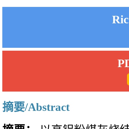
Ri
P
摘要/Abstract