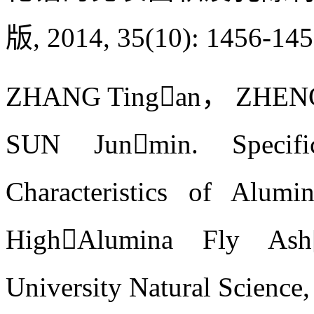
版, 2014, 35(10): 1456-145
ZHANG Tingan， ZHENG
SUN Junmin. Specif
Characteristics of Alum
HighAlumina Fly Ash[
University Natural Science