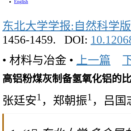
English
东北大学学报:自然科学版
1456-1459.
DOI:
10.12068
• 材料与冶金 •
上一篇
高铝粉煤灰制备氢氧化铝的
1
1
张廷安
，郑朝振
，吕国