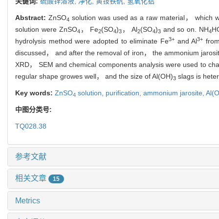
关键词:
硫酸锌溶液,
净化,
黄铵铁矾,
氢氧化铝
Abstract:
ZnSO
solution was used as a raw material， which w
4
solution were ZnSO
， Fe
(SO
)
， Al
(SO
)
and so on. NH
H
4
2
4
3
2
4
3
4
3+
3+
hydrolysis method were adopted to eliminate Fe
and Al
from
discussed， and after the removal of iron， the ammonium jarosite 
XRD， SEM and chemical components analysis were used to char
regular shape growes well， and the size of Al(OH)
slags is hete
3
Key words:
ZnSO
solution,
purification,
ammonium jarosite,
Al(
4
中图分类号:
TQ028.38
参考文献
相关文章
15
Metrics