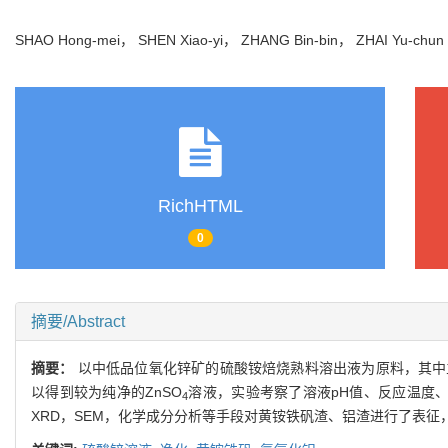
SHAO Hong-mei， SHEN Xiao-yi， ZHANG Bin-bin， ZHAI Yu-ch
RichHTML
0
摘要/Abstract
摘要：
以中低品位氧化锌矿的硫酸铵焙烧熟料溶出液为原料，其中主
以得到较为纯净的ZnSO
溶液，实验考察了溶液pH值、反应温度、
4
XRD，SEM，化学成分分析等手段对黄铵铁矾渣、铝渣进行了表征