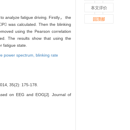
本文评价
 analyze fatigue driving. Firstly， the
回顶部
P was calculated. Then the blinking
emoved using the Pearson correlation
ted. The results show that using the
 fatigue state.
ive power spectrum,
blinking rate
(2): 175-178.
ed on EEG and EOG[J]. Journal of