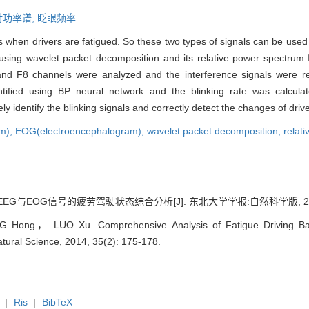
对功率谱,
眨眼频率
hen drivers are fatigued. So these two types of signals can be used to
using wavelet packet decomposition and its relative power spectrum 
 and F8 channels were analyzed and the interference signals were r
entified using BP neural network and the blinking rate was calcula
dentify the blinking signals and correctly detect the changes of driver
am),
EOG(electroencephalogram),
wavelet packet decomposition,
relat
与EOG信号的疲劳驾驶状态综合分析[J]. 东北大学学报:自然科学版, 2014, 35
ng， LUO Xu. Comprehensive Analysis of Fatigue Driving Bas
atural Science, 2014, 35(2): 175-178.
|
Ris
|
BibTeX