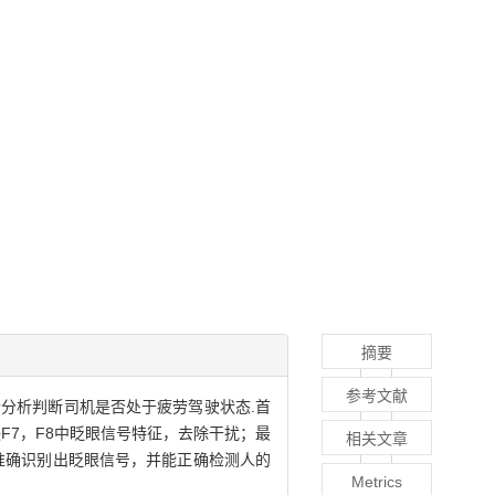
摘要
参考文献
分析判断司机是否处于疲劳驾驶状态.首
联F7，F8中眨眼信号特征，去除干扰；最
相关文章
准确识别出眨眼信号，并能正确检测人的
Metrics