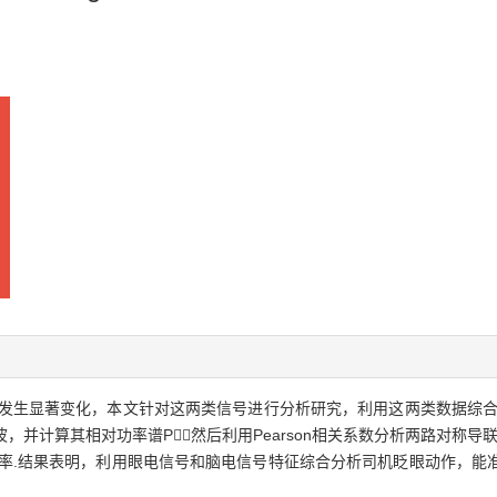
发生显著变化，本文针对这两类信号进行分析研究，利用这两类数据综合
，并计算其相对功率谱P；然后利用Pearson相关系数分析两路对称导
频率.结果表明，利用眼电信号和脑电信号特征综合分析司机眨眼动作，能