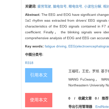
关键词:
疲劳驾驶,
脑电信号,
眼电信号,
小波包分解,
相
Abstract:
The EEG and EOG have significant changes w
α rhythm was extracted from drivers’ EEG signals 
characteristics of the EOG signals contained in F7
coefficient. Finally， the blinking signals were id
comprehensive analysis of EOG and EEG can accurately i
Key words:
fatigue driving,
EEG(electroencephalogr
中图分类号:
R318
王福旺，王宏，罗旭. 基于EEG
引用本文
WANG Fuwang， WANG Ho
Northeastern University N
0
/
收藏文章
0
/
推荐
使用本文
导出引用管理器
EndNote