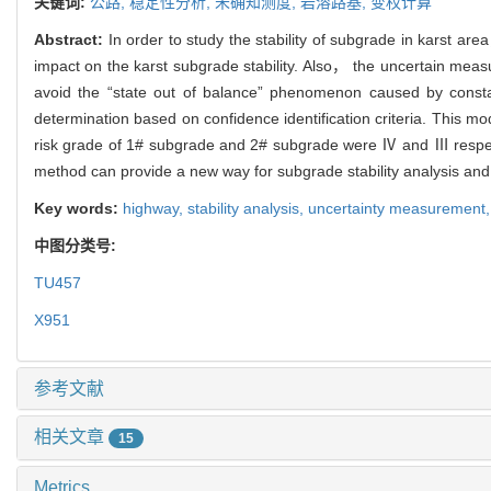
关键词:
公路,
稳定性分析,
未确知测度,
岩溶路基,
变权计算
Abstract:
In order to study the stability of subgrade in karst 
impact on the karst subgrade stability. Also， the uncertain measu
avoid the “state out of balance” phenomenon caused by constan
determination based on confidence identification criteria. This m
risk grade of 1# subgrade and 2# subgrade were Ⅳ and Ⅲ respecti
method can provide a new way for subgrade stability analysis and
Key words:
highway,
stability analysis,
uncertainty measurement
中图分类号:
TU457
X951
参考文献
相关文章
15
Metrics