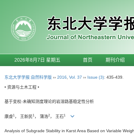
2026年8月7日 星期五
首页
期刊介绍
东北大学学报:自然科学版
››
2016
,
Vol. 37
››
Issue (3)
: 435-439.
• 资源与土木工程 •
基于变权-未确知测度理论的岩溶路基稳定性分析
1
1
2
1
康虔
， 王新民
， 蒲浩
， 王石
Analysis of Subgrade Stability in Karst Area Based on Variable We