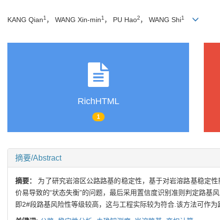
1
1
2
1
KANG Qian
， WANG Xin-min
， PU Hao
， WANG Shi
RichHTML
1
摘要/Abstract
摘要：
为了研究岩溶区公路路基的稳定性，基于对岩溶路基稳定性
价易导致的“状态失衡”的问题，最后采用置信度识别准则判定路基风
即2#段路基风险性等级较高，这与工程实际较为符合.该方法可作