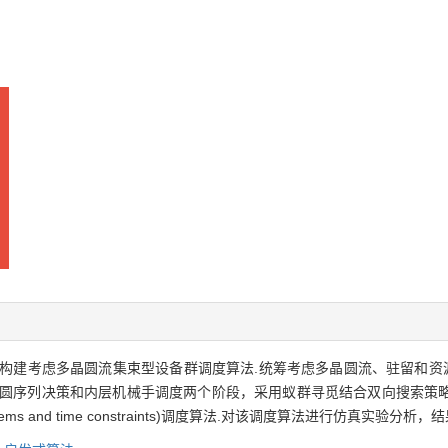
建考虑多晶圆流集束型设备群调度算法.统筹考虑多晶圆流、驻留和资源约
晶圆序列决策和内层机械手调度两个阶段，采用蚁群寻觅结合双向搜索策
ems and time constraints)调度算法.对该调度算法进行仿真实验分