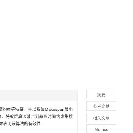
摘要
参考文献
束等特征，并以系统Makespan最小
略，将蚁群算法融合到晶圆时间约束集搜
相关文章
析，结果表明该算法的有效性.
Metrics