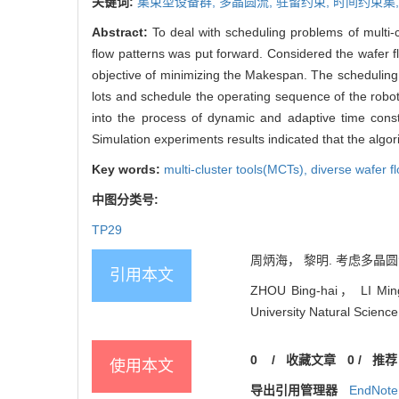
关键词:
集束型设备群,
多晶圆流,
驻留约束,
时间约束集
Abstract:
To deal with scheduling problems of multi-c
flow patterns was put forward. Considered the wafer
objective of minimizing the Makespan. The scheduling
lots and schedule the operating sequence of the robo
into the process of dynamic and adaptive time const
Simulation experiments results indicated that the algori
Key words:
multi-cluster tools(MCTs),
diverse wafer f
中图分类号:
TP29
周炳海， 黎明. 考虑多晶圆流的
引用本文
ZHOU Bing-hai， LI Ming. 
University Natural Science
0
/
收藏文章
0
/
推荐
使用本文
导出引用管理器
EndNote