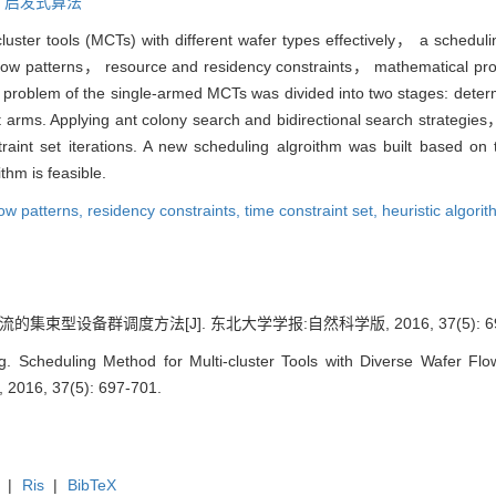
,
启发式算法
luster tools (MCTs) with different wafer types effectively， a schedul
 flow patterns， resource and residency constraints， mathematical p
 problem of the single-armed MCTs was divided into two stages: dete
t arms. Applying ant colony search and bidirectional search strategie
raint set iterations. A new scheduling algroithm was built based o
thm is feasible.
low patterns,
residency constraints,
time constraint set,
heuristic algori
集束型设备群调度方法[J]. 东北大学学报:自然科学版, 2016, 37(5): 697
Scheduling Method for Multi-cluster Tools with Diverse Wafer Flow 
, 2016, 37(5): 697-701.
|
Ris
|
BibTeX