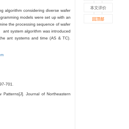
本文评价
ing algorithm considering diverse wafer
rogramming models were set up with an
回顶部
rmine the processing sequence of wafer
s， ant system algorithm was introduced
n the ant systems and time (AS & TC).
thm
-701.
Patterns[J]. Journal of Northeastern