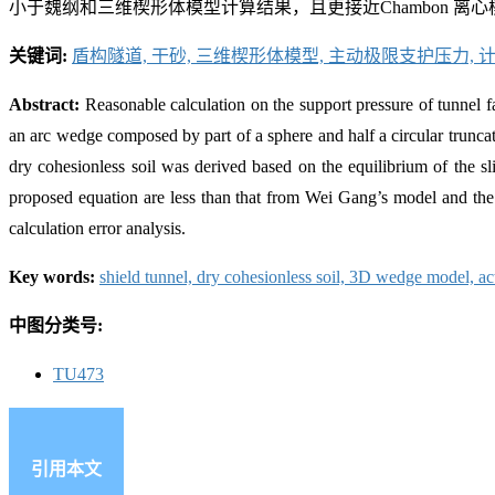
小于魏纲和三维楔形体模型计算结果，且更接近Chambon 
关键词:
盾构隧道,
干砂,
三维楔形体模型,
主动极限支护压力,
Abstract:
Reasonable calculation on the support pressure of tunnel 
an arc wedge composed by part of a sphere and half a circular truncate
dry cohesionless soil was derived based on the equilibrium of the sl
proposed equation are less than that from Wei Gang’s model and the
calculation error analysis.
Key words:
shield tunnel,
dry cohesionless soil,
3D wedge model,
ac
中图分类号:
TU473
引用本文