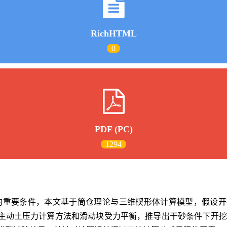
RichHTML
0
PDF (PC)
1294
的重要条件，本文基于筒仓理论与三维楔形体计算模型，假设开
ankine主动土压力计算方法和滑动块受力平衡，推导出干砂条件