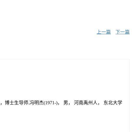
上一篇
下一篇
博士生导师.冯明杰(1971-)， 男， 河南禹州人， 东北大学