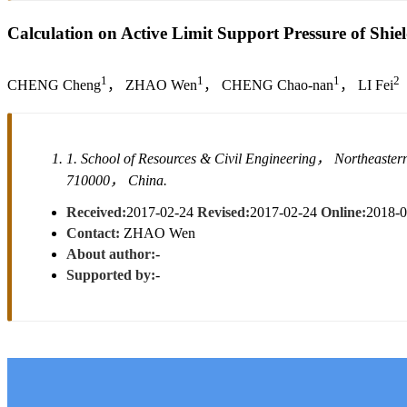
Calculation on Active Limit Support Pressure of Shie
1
1
1
2
CHENG Cheng
， ZHAO Wen
， CHENG Chao-nan
， LI Fei
1. School of Resources & Civil Engineering， Northeast
710000， China.
Received:
2017-02-24
Revised:
2017-02-24
Online:
2018-
Contact:
ZHAO Wen
About author:
-
Supported by:
-