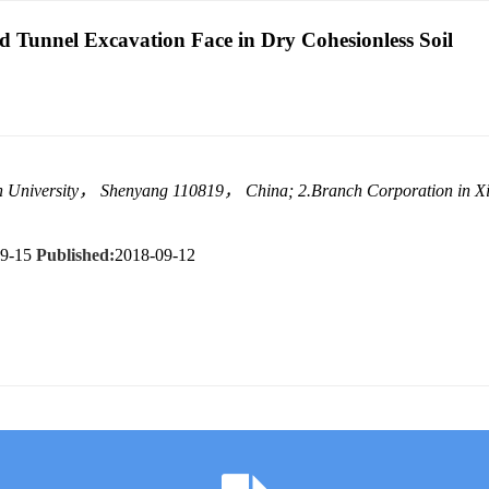
ld Tunnel Excavation Face in Dry Cohesionless Soil
ern University， Shenyang 110819， China; 2.Branch Corporation in X
09-15
Published:
2018-09-12