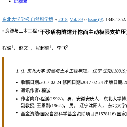
English
东北大学学报:自然科学版
››
2018
,
Vol. 39
››
Issue (9)
: 1348-1352.
• 资源与土木工程 •
干砂盾构隧道开挖面主动极限支护压
1
1
1
2
程诚
， 赵文
， 程超楠
， 李飞
(1. 东北大学 资源与土木工程学院， 辽宁 沈阳110819
收稿日期:
2017-02-24
修回日期:
2017-02-24
出版日期:
2
通讯作者:
程诚
作者简介:
程诚(1992-)，男，安徽安庆人，东北大学博
副教授; 王恩刚(1962-)， 男， 辽宁沈阳人， 东北
基金资助:
国家自然科学基金资助项目(51578116).国家自