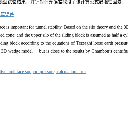
离心模型试验结果，并针对计算误差探讨了该计算公式局限性因素.
计算误差
face is important for tunnel stability. Based on the silo theory and t
d cone; and the upper silo of the sliding block is assumed as half a cyl
iding block according to the equations of Terzaghi loose earth pressur
 3D wedge model， but is close to the results by Chambon’s centrifuge
tive limit face support pressure,
calculation error