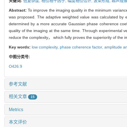
关键词:
低复杂度,
相位相干因子,
幅度相位估计,
波束形成,
超声成
Abstract:
To improve the imaging quality in the minimum varian
was proposed. The adaptive weighted value was calculated by ex
determined by a more accurate Gaussian phase coherence coeffi
quality of the imaging at the same time. Through experimental 
reduce the complexity， which fully proves the superiority of the 
Key words:
low complexity,
phase coherence factor,
amplitude a
中图分类号:
O426.9
参考文献
相关文章
15
Metrics
本文评价