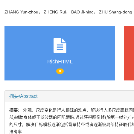
ZHANG Yun-zhou， ZHENG Rui， BAO Ji-ning， ZHU Shang-do
RichHTML
0
摘要/Abstract
摘要：
外观、尺度变化是行人跟踪的难点，解决行人多尺度跟踪问题是增强算法
部)辅助身体躯干滤波器的匹配跟踪.通过获得图像帧(除第一帧外
的尺寸，解决目标模板逐渐包括背景特征或者逐渐被局部特征取代的问
准确率.