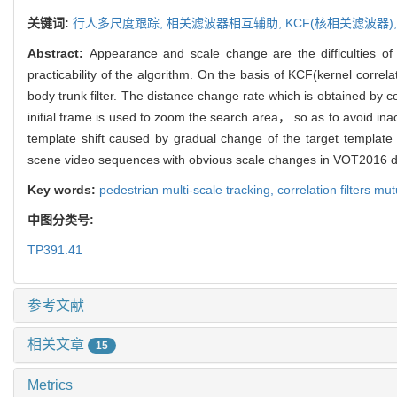
关键词:
行人多尺度跟踪,
相关滤波器相互辅助,
KCF(核相关滤波器)
Abstract:
Appearance and scale change are the difficulties of 
practicability of the algorithm. On the basis of KCF(kernel correla
body trunk filter. The distance change rate which is obtained by 
initial frame is used to zoom the search area， so as to avoid ina
template shift caused by gradual change of the target template 
scene video sequences with obvious scale changes in VOT2016 da
Key words:
pedestrian multi-scale tracking,
correlation filters mu
中图分类号:
TP391.41
参考文献
相关文章
15
Metrics