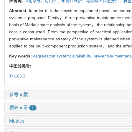
关键词:
退化系统；可用性；预防性维护；马尔科夫状态分析；质量
Abstract:
In order to reduce system unplanned downtime and cont
system is proposed. Firstly， three preventive maintenance method
basis of Markov state analysis of the system， the relationship be
cost is constructed. From the perspective of practical applicati
preventive maintenance strategy of the system is planned when th
applied to the multi-component production system， and the effect 
Key words:
degradation system; availability; preventive maintena
中图分类号:
TH165.3
参考文献
相关文章
1
Metrics