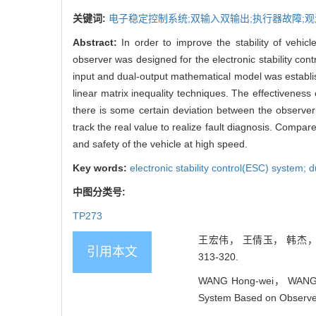
关键词:
电子稳定控制系统;双输入双输出;执行器故障;观
Abstract:
In order to improve the stability of vehi
observer was designed for the electronic stability con
input and dual-output mathematical model was establi
linear matrix inequality techniques. The effectiveness
there is some certain deviation between the observe
track the real value to realize fault diagnosis. Compar
and safety of the vehicle at high speed.
Key words:
electronic stability control(ESC) system; d
中图分类号:
TP273
王宏伟， 王倩玉， 韩杰， 
引用本文
313-320.
WANG Hong-wei， WANG Qia
System Based on Observer[