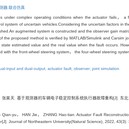
测器;联合仿真
cles under complex operating conditions when the actuator fails， a f
trol system of uncertain vehicles.Considering the uncertain factors in 
shed.An augmented system is constructed and the observer gain matri
 of the proposed method is verified by MATLAB/Simulink and Carsim join
r state estimated value and the real value when the fault occurs. Ho
ed with the front-wheel steering system， the four-wheel steering system
ual-input and dual-output; actuator fault; observer; joint simulation
张昊天. 基于观测器的车辆电子稳定控制系统执行器故障重构[J]. 东北大学学
n-yu， HAN Jie， ZHANG Hao-tian. Actuator Fault Reconstruction of 
J]. Journal of Northeastern University(Natural Science), 2022, 43(3):