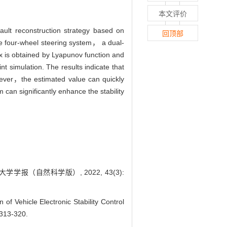
本文评价
ault reconstruction strategy based on
回顶部
the four-wheel steering system， a dual-
x is obtained by Lyapunov function and
t simulation. The results indicate that
wever，the estimated value can quickly
 can significantly enhance the stability
报（自然科学版）, 2022, 43(3):
Vehicle Electronic Stability Control
 313-320.