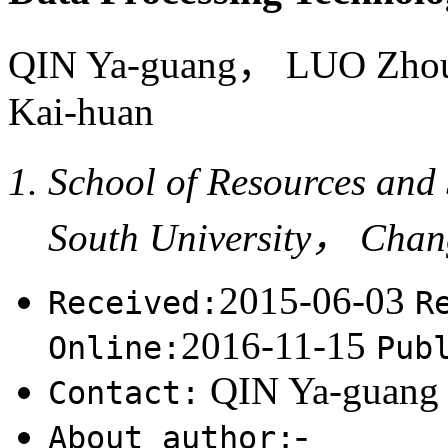
QIN Ya-guang， LUO Zh
Kai-huan
School of Resources and
South University， Cha
2015-06-03
Received:
R
2016-11-15
Online:
Pub
QIN Ya-guang
Contact:
-
About author: