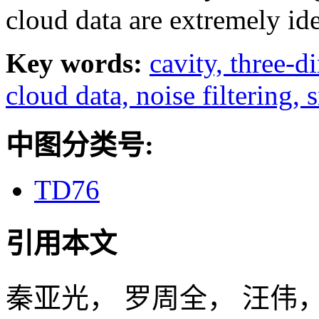
cloud data are extremely ide
Key words:
cavity,
three-d
cloud data,
noise filtering,
中图分类号:
TD76
引用本文
秦亚光， 罗周全， 汪伟，