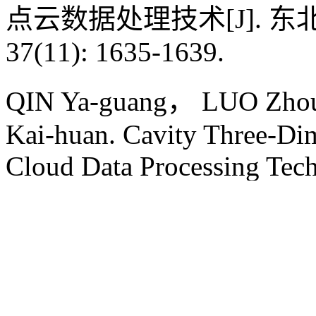
点云数据处理技术[J]. 东北
37(11): 1635-1639.
QIN Ya-guang， LUO Zh
Kai-huan. Cavity Three-Di
Cloud Data Processing Tech
Northeastern University Nat
1635-1639.
使用本文