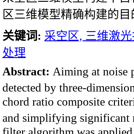
区三维模型精确构建的目
关键词:
采空区,
三维激光
处理
Abstract:
Aiming at noise p
detected by three-dimension
chord ratio composite criter
and simplifying significan
filter algorithm was applie