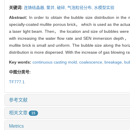
关键词:
连铸结晶器,
聚并,
破碎,
气泡粒径分布,
水模型实验
Abstract:
In order to obtain the bubble size distribution in t
specially-coated mullite porous brick， which is used as the actu
a laser light beam. Then， the location and size of bubbles were
with increasing the water flow rate and SEN immersion depth， de
mullite brick is small and uniform. The bubble size along the hor
distribution is more dispersed. With the increase of gas blowing r
Key words:
continuous casting mold,
coalescence,
breakage,
bub
中图分类号:
TF777.1
参考文献
相关文章
15
Metrics