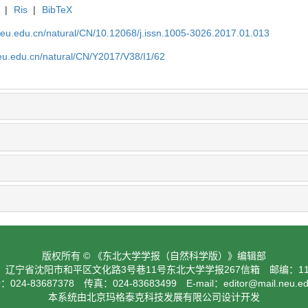
|
Ris
|
BibTeX
neu.edu.cn/natural/CN/10.12068/j.issn.1005-3026.2017.01.013
eu.edu.cn/natural/CN/Y2017/V38/I1/62
版权所有 © 《东北大学学报（自然科学版）》编辑部
：辽宁省沈阳市和平区文化路3号巷11号东北大学学报267信箱 邮编：110
024-83687378 传真：024-83683499 E-mail：
editor@mail.neu.e
本系统由北京玛格泰克科技发展有限公司设计开发