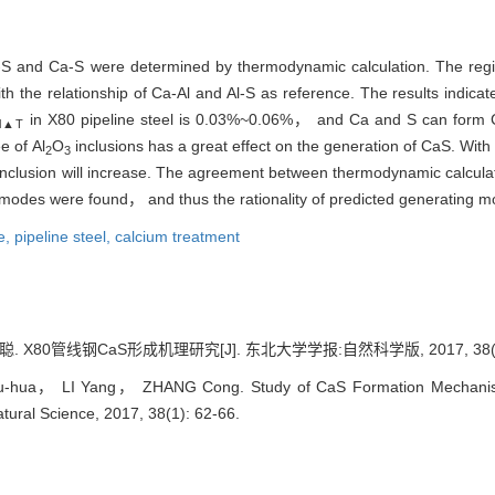
l-S and Ca-S were determined by thermodynamic calculation. The regio
ith the relationship of Ca-Al and Al-S as reference. The results indicat
in X80 pipeline steel is 0.03%~0.06%， and Ca and S can form C
l▲T
e of Al
O
inclusions has a great effect on the generation of CaS. With 
2
3
f inclusion will increase. The agreement between thermodynamic calcula
ing modes were found， and thus the rationality of predicted generating
de,
pipeline steel,
calcium treatment
X80管线钢CaS形成机理研究[J]. 东北大学学报:自然科学版, 2017, 38(1):
ua， LI Yang， ZHANG Cong. Study of CaS Formation Mechanism in
tural Science, 2017, 38(1): 62-66.