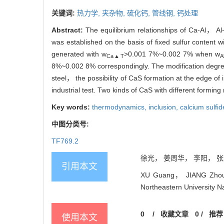
关键词:
热力学,
夹杂物,
硫化钙,
管线钢,
钙处理
Abstract:
The equilibrium relationships of Ca-Al， A
was established on the basis of fixed sulfur content w
generated with w
>0.001 7%~0.002 7% when w
Ca▲T
A
8%~0.002 8% correspondingly. The modification degre
steel， the possibility of CaS formation at the edge o
industrial test. Two kinds of CaS with different form
Key words:
thermodynamics,
inclusion,
calcium sulfi
中图分类号:
TF769.2
徐光， 姜周华， 李阳， 张聪. 
引用本文
XU Guang， JIANG Zhou-h
Northeastern University Na
0
/
收藏文章
0
/
推荐
使用本文