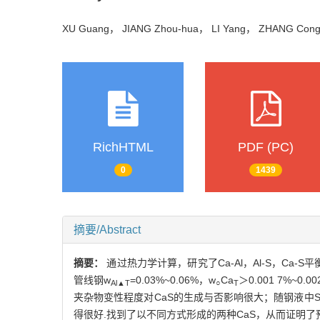
XU Guang， JIANG Zhou-hua， LI Yang， ZHANG C
RichHTML
PDF (PC)
0
1439
摘要/Abstract
摘要：
通过热力学计算，研究了Ca-Al，Al-S，Ca-
管线钢w
=0.03%~0.06%，w
Ca
＞0.001 7%~
Al▲T
○
T
夹杂物变性程度对CaS的生成与否影响很大；随钢液中
得很好.找到了以不同方式形成的两种CaS，从而证明了预