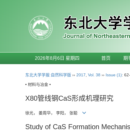
2026年8月6日 星期四
首页
期
东北大学学报:自然科学版
››
2017
,
Vol. 38
››
Issue (1)
: 62
• 材料与冶金 •
X80管线钢CaS形成机理研究
徐光， 姜周华， 李阳， 张聪
Study of CaS Formation Mechanism