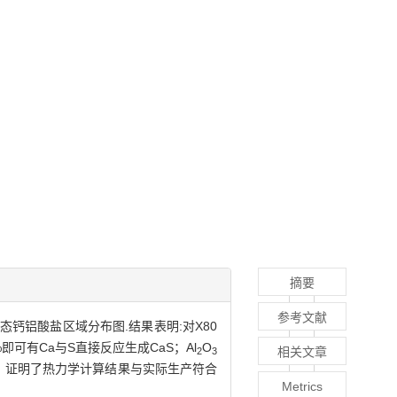
摘要
参考文献
了液态钙铝酸盐区域分布图.结果表明:对X80
2 8%即可有Ca与S直接反应生成CaS；Al
O
相关文章
2
3
验，证明了热力学计算结果与实际生产符合
Metrics