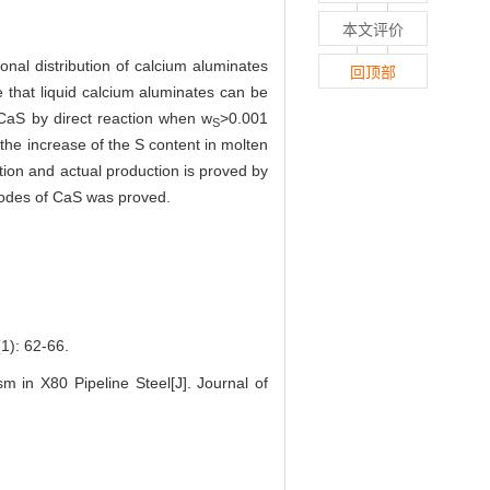
本文评价
nal distribution of calcium aluminates
回顶部
e that liquid calcium aluminates can be
aS by direct reaction when w
>0.001
S
the increase of the S content in molten
tion and actual production is proved by
 modes of CaS was proved.
 62-66.
 X80 Pipeline Steel[J]. Journal of