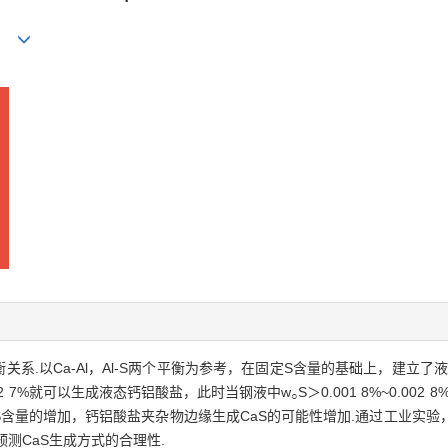
ong
S平衡关系.以Ca-Al，Al-S两个平衡为参考，在固定S含量的基础上，建立
0.002 7%就可以生成液态钙铝酸盐，此时当钢液中w
S＞0.001 8%~0.00
○
S含量的增加，钙铝酸盐夹杂物边缘生成CaS的可能性增加.通过工业实
测CaS生成方式的合理性.