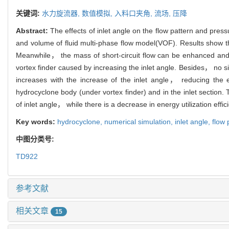
关键词:
水力旋流器,
数值模拟,
入料口夹角,
流场,
压降
Abstract:
The effects of inlet angle on the flow pattern and p
and volume of fluid multi-phase flow model(VOF). Results show that
Meanwhile， the mass of short-circuit flow can be enhanced and t
vortex finder caused by increasing the inlet angle. Besides， no si
increases with the increase of the inlet angle， reducing the 
hydrocyclone body (under vortex finder) and in the inlet section.
of inlet angle， while there is a decrease in energy utilization eff
Key words:
hydrocyclone,
numerical simulation,
inlet angle,
flow 
中图分类号:
TD922
参考文献
相关文章
15