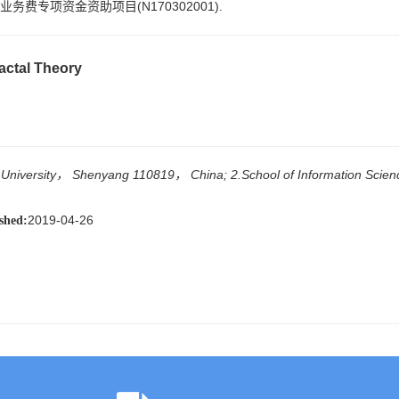
务费专项资金资助项目(N170302001).
actal Theory
 University， Shenyang 110819， China; 2.School of Information Scie
2019-04-26
shed: