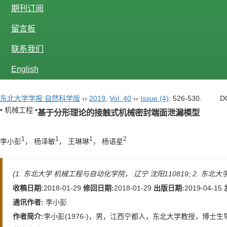
期刊订阅
留言板
联系我们
English
东北大学学报:自然科学版
››
2019
,
Vol. 40
››
Issue (4)
: 526-530.
D
• 机械工程 •
基于分形理论的接触式机械密封端面泄漏模型
1
1
1
2
李小彭
， 杨泽敏
， 王琳琳
， 杨语星
(1. 东北大学 机械工程与自动化学院， 辽宁 沈阳110819; 2. 东北
2018-01-29
2018-01-29
2019-04-15
收稿日期:
修回日期:
出版日期:
李小彭
通讯作者:
李小彭(1976-)，男，江西宁都人，东北大学教授，博士生
作者简介: