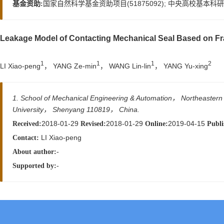
国家自然科学基金资助项目(51875092); 中央高校基本科研业
基金资助:
Leakage Model of Contacting Mechanical Seal Based on Fr
1
1
1
2
LI Xiao-peng
， YANG Ze-min
， WANG Lin-lin
， YANG Yu-xing
1. School of Mechanical Engineering & Automation， Northeastern
University， Shenyang 110819， China.
2018-01-29
2018-01-29
2019-04-15
Received:
Revised:
Online:
Publi
LI Xiao-peng
Contact:
-
About author:
-
Supported by: