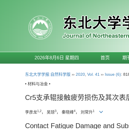
2026年8月6日 星期四
首页
期
东北大学学报:自然科学版
››
2020
,
Vol. 41
››
Issue (6)
: 81
• 材料与冶金 •
Cr5支承辊接触疲劳损伤及其次表
1,2
3
4
1
李彦龙
， 吴琼
， 秦晓峰
， 刘常升
Contact Fatigue Damage and Subsu