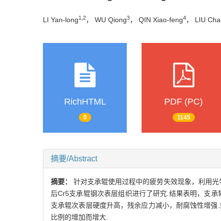
1,2
3
4
LI Yan-long
， WU Qiong
， QIN Xiao-feng
， LIU Cha
RichHTML
PDF (PC)
0
1145
摘要/Abstract
摘要：
针对支承辊使用过程中的疲劳失效现象，利用光学显
后Cr5支承辊钢次表层组织进行了研究.结果表明，支
支承辊次表层硬度升高，残余应力减小，耐腐蚀性增强
比例的增加而增大.