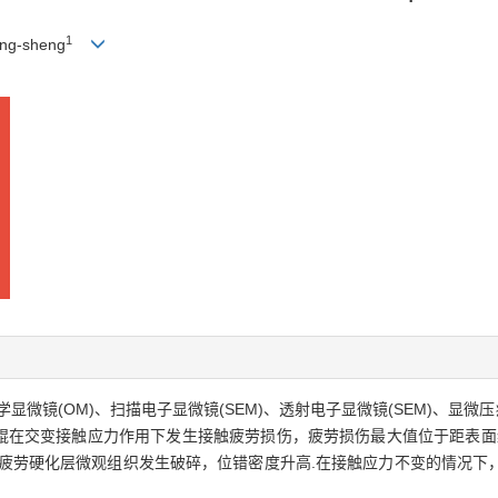
1
ng-sheng
微镜(OM)、扫描电子显微镜(SEM)、透射电子显微镜(SEM)、显
承辊在交变接触应力作用下发生接触疲劳损伤，疲劳损伤最大值位于距表面约
.疲劳硬化层微观组织发生破碎，位错密度升高.在接触应力不变的情况下