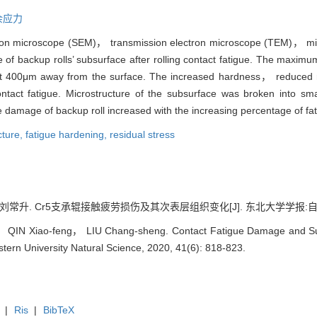
余应力
on microscope (SEM)， transmission electron microscope (TEM)， micro
 of backup rolls’ subsurface after rolling contact fatigue. The maxim
ut 400μm away from the surface. The increased hardness， reduced re
ontact fatigue. Microstructure of the subsurface was broken into sm
damage of backup roll increased with the increasing percentage of fati
cture,
fatigue hardening,
residual stress
升. Cr5支承辊接触疲劳损伤及其次表层组织变化[J]. 东北大学学报:自然科学版, 2
QIN Xiao-feng， LIU Chang-sheng. Contact Fatigue Damage and Sub
astern University Natural Science, 2020, 41(6): 818-823.
|
Ris
|
BibTeX