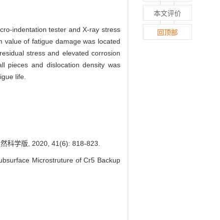
本文评价
-indentation tester and X-ray stress
回顶部
um value of fatigue damage was located
sidual stress and elevated corrosion
all pieces and dislocation density was
gue life.
020, 41(6): 818-823.
surface Microstruture of Cr5 Backup