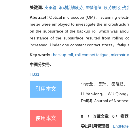
关键词:
支承辊,
滚动接触疲劳,
显微组织,
疲劳硬化,
残
Abstract:
Optical microscope (OM)， scanning electr
meter were employed to investigate the microstructure
on the subsurface of the backup roll which was abo
resistance of the subsurface resulted from rolling c
increased. Under one constant contact stress， fatigue 
Key words:
backup roll,
roll contact fatigue,
microstru
中图分类号:
TB31
李彦龙， 吴琼， 秦晓峰， 刘常
引用本文
LI Yan-long， WU Qiong， 
Roll[J]. Journal of Northe
0
/
收藏文章
0
/
推荐
使用本文
导出引用管理器
EndNote