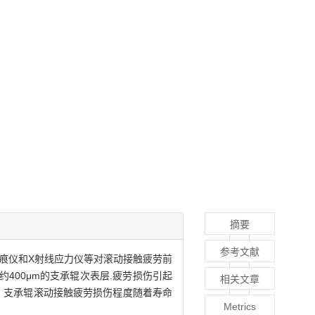
摘要
参考文献
微压痕仪和X射线应力仪等对滚动接触疲劳前
400μm的支承辊次表层.疲劳损伤引起
相关文章
，支承辊滚动接触疲劳损伤程度随着寿命
Metrics