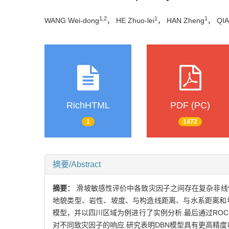
1,2
1
1
WANG Wei-dong
， HE Zhuo-lei
， HAN Zheng
， QIA
RichHTML
PDF (PC)
1
1472
摘要/Abstract
摘要：
滑坡敏感性评价中各致灾因子之间存在复杂非线
地貌类型、岩性、坡度、与构造线距离、与水系距离和年
模型，并以四川区域为例进行了实例分析.最后通过ROC
对不同致灾因子的响应.研究表明DBN模型具有更高精