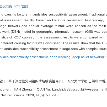
信念网络,
ROC曲线
 causing factors in landslides susceptibility assessment. Traditional a
 of assessment results. Based on literature review and field surve
nage network and annual average rainfall were chosen as the main c
 network (DBN) model in geographic information system (GIS) was e
ristics of ROC curves， the assessment results were compared with l
ifferent causing factors was discussed. The results show that the D
for landslides susceptibility assessment in large area with complex causi
slides susceptibility assessment,
deep learning,
deep belief network(D
. 基于深度信念网络的滑坡敏感性评价[J]. 东北大学学报:自然科学版, 2020, 4
-lei， HAN Zheng， QIAN Yu. LandslidesSusceptibilityAssessmentBa
 Natural Science, 2020, 41(5): 609-615.