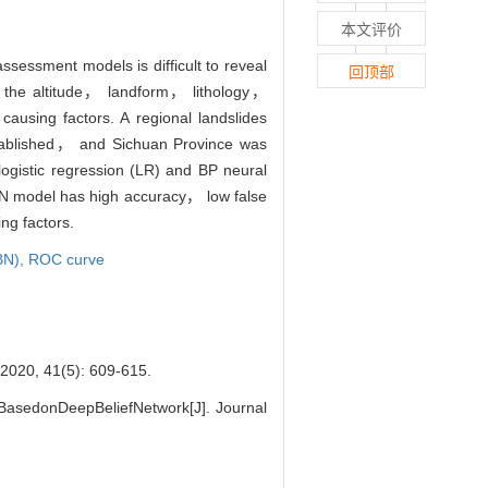
本文评价
ssessment models is difficult to reveal
回顶部
y， the altitude， landform， lithology，
ausing factors. A regional landslides
stablished， and Sichuan Province was
ogistic regression (LR) and BP neural
BN model has high accuracy， low false
ng factors.
BN),
ROC curve
1(5): 609-615.
sedonDeepBeliefNetwork[J]. Journal