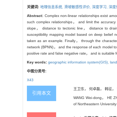
关键词:
地理信息系统,
滑坡敏感性评价,
深度学习,
深度
Abstract:
Complex non-linear relationships exist among
such complex relationships， and limit the accuracy
slope， distance to tectonic line， distance to drai
susceptibility mapping model based on deep belief
taken as an example. Finally， through the characte
network (BPNN)， and the response of each model to d
positive rate and false negative rate， and is suitable 
Key words:
geographic information system(GIS),
land
中图分类号:
X43
王卫东， 何卓磊， 韩征， 钱于
引用本文
WANG Wei-dong， HE Zhuo
of Northeastern University