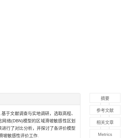
摘要
参考文献
.基于文献调查与实地调研，选取高程、
网络(DBN)模型的区域滑坡敏感性区划
相关文章
结果进行了对比分析，并探讨了各评价模型
Metrics
滑坡敏感性评价工作.