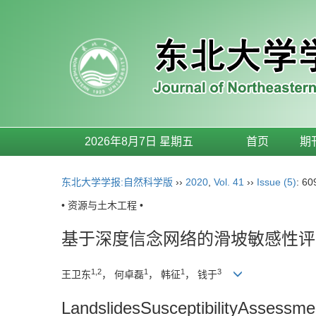
2026年8月7日 星期五
首页
期
东北大学学报:自然科学版
››
2020
,
Vol. 41
››
Issue (5)
: 60
• 资源与土木工程 •
基于深度信念网络的滑坡敏感性评
1,2
1
1
3
王卫东
， 何卓磊
， 韩征
， 钱于
LandslidesSusceptibilityAssessm