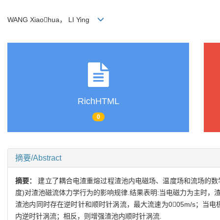
WANG Xiaohua， LI Ying
RichHTML
0
摘要/Abstract
摘要：
建立了耦合电渣重熔过程渣池内电磁场、温度场和流场的数
度)对渣池磁流体力学行为的影响规律.结果表明:当电磁力为主时，
渣池内同时存在逆时针和顺时针涡流，最大流速为005m/s；当电
内逆时针涡流；相反，则增强渣池内顺时针涡流.