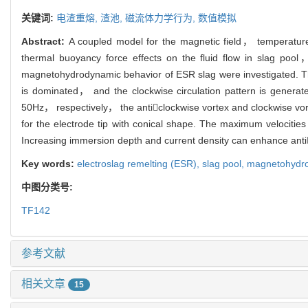
关键词:
电渣重熔,
渣池,
磁流体力学行为,
数值模拟
Abstract:
A coupled model for the magnetic field， temperature 
thermal buoyancy force effects on the fluid flow in slag poo
magnetohydrodynamic behavior of ESR slag were investigated. The 
is dominated， and the clockwise circulation pattern is genera
50Hz， respectively， the anticlockwise vortex and clockwise vortex
for the electrode tip with conical shape. The maximum velocitie
Increasing immersion depth and current density can enhance anti
Key words:
electroslag remelting (ESR),
slag pool,
magnetohydro
中图分类号:
TF142
参考文献
相关文章
15