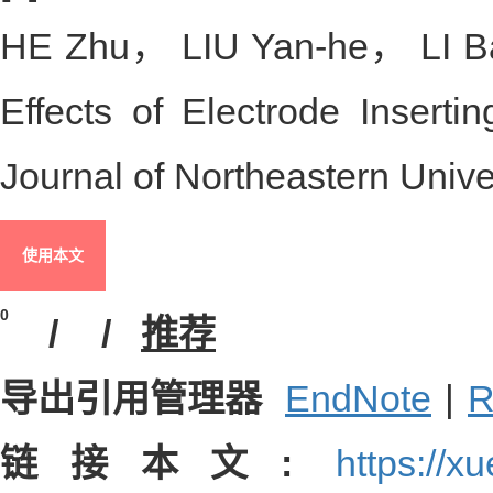
HE Zhu， LIU Yan-he， LI Ba
Effects of Electrode Inserti
Journal of Northeastern Unive
使用本文
0
/
/
推荐
导出引用管理器
EndNote
|
R
链接本文:
https://x