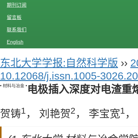
期刊订阅
留言板
联系我们
English
东北大学学报:自然科学版
››
2
10.12068/j.issn.1005-3026.2
• 材料与冶金 •
电极插入深度对电渣重
1
2
1
贺铸
， 刘艳贺
， 李宝宽
，