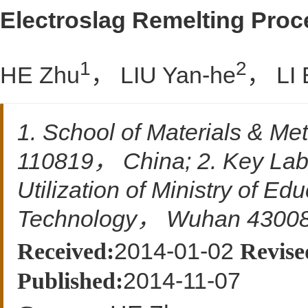
Electroslag Remelting Pro
1
2
HE Zhu
， LIU Yan-he
， LI 
1. School of Materials & M
110819， China; 2. Key Labo
Utilization of Ministry of 
Technology， Wuhan 4300
2014-01-02
Received:
Revise
2014-11-07
Published: