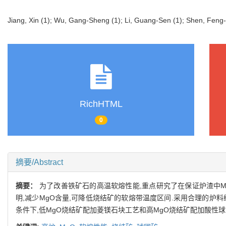
Jiang, Xin (1); Wu, Gang-Sheng (1); Li, Guang-Sen (1); Shen, Fe
RichHTML
0
摘要/Abstract
摘要：
为了改善铁矿石的高温软熔性能,重点研究了在保证炉渣中M
明,减少MgO含量,可降低烧结矿的软熔带温度区间.采用合理的炉
条件下,低MgO烧结矿配加菱镁石块工艺和高MgO烧结矿配加酸性球团矿