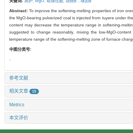
关键词:
高炉,
MgO,
软熔性能,
烧结矿,
球团矿
Abstract:
To improve the softening-melting properties of iron o
the MgO-bearing pulverized coal is injected from tuyere under th
content may decrease the temperature range in softening-melting 
suggested to change reasonably, mixing the low-MgO-content s
temperature range of the softening-melting zone of furnace char
中图分类号:
-
参考文献
相关文章
15
Metrics
本文评价