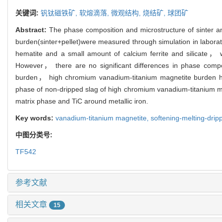
关键词:
钒钛磁铁矿,
软熔滴落,
微观结构,
烧结矿,
球团矿
Abstract:
The phase composition and microstructure of sinter an
burden(sinter+pellet)were measured through simulation in labora
hematite and a small amount of calcium ferrite and silicate， w
However， there are no significant differences in phase compo
burden， high chromium vanadium-titanium magnetite burden has
phase of non-dripped slag of high chromium vanadium-titanium ma
matrix phase and TiC around metallic iron.
Key words:
vanadium-titanium magnetite,
softening-melting-drip
中图分类号:
TF542
参考文献
相关文章
15