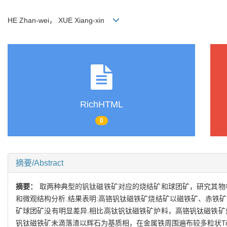
HE Zhan-wei， XUE Xiang-xin
RichHTML
0
摘要/Abstract
摘要：
取两种典型的钒钛磁铁矿对应的烧结矿和球团矿，研究其物
和微观结构分析.结果表明:高铬钒钛磁铁矿烧结矿以磁铁矿、赤铁
矿球团矿没有明显差异.相比高钛钒钛磁铁矿炉料，高铬钒钛磁铁矿
钒钛磁铁矿未滴落渣以辉石为基质相，在金属铁周围遍布较多粒状Ti