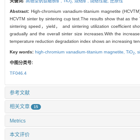
关键词:
高铬型钒钛磁铁矿,
TiO
,
烧结矿,
烧结性能,
还原性
2
Abstract:
High-chromium vanadium-titanium magnetite (HCVTM) a
HCVTM sinter by sintering cup test.The results show that as the
sintering speed，yield， and sintering utilization coefficient sh
gradually and the overall sinter size increases.With the increase
temperature reduction degradation index shows an increasing tend
Key words:
high-chromium vanadium-titanium magnetite,
TiO
,
s
2
中图分类号:
TF046.4
参考文献
相关文章
15
Metrics
本文评价