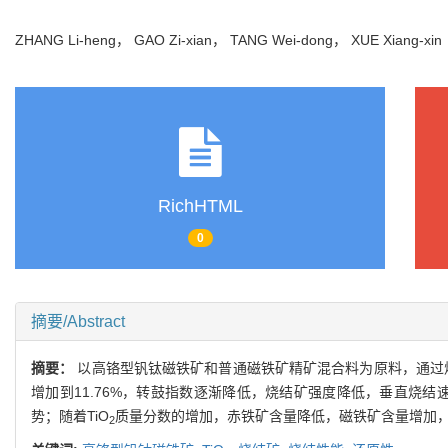
ZHANG Li-heng， GAO Zi-xian， TANG Wei-dong， XUE Xiang-x
RichHTML
0
摘要/Abstract
摘要：
以高铬型钒钛磁铁矿和普通磁铁矿精矿混合料为原料，通过烧
增加到11.76%，转鼓指数逐渐降低，烧结矿强度降低，垂直烧
势；随着TiO
质量分数的增加，赤铁矿含量降低，磁铁矿含量增加，
2