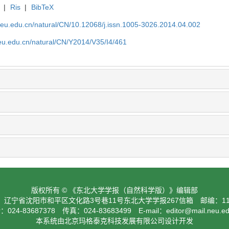
|
Ris
|
BibTeX
neu.edu.cn/natural/CN/10.12068/j.issn.1005-3026.2014.04.002
neu.edu.cn/natural/CN/Y2014/V35/I4/461
版权所有 © 《东北大学学报（自然科学版）》编辑部
：辽宁省沈阳市和平区文化路3号巷11号东北大学学报267信箱 邮编：110
024-83687378 传真：024-83683499 E-mail：
editor@mail.neu.e
本系统由北京玛格泰克科技发展有限公司设计开发