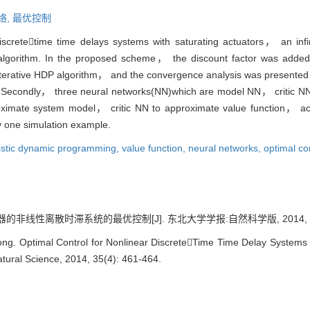
络,
最优控制
iscretetime time delays systems with saturating actuators， an inf
lgorithm. In the proposed scheme， the discount factor was added i
 iterative HDP algorithm， and the convergence analysis was presented 
ly. Secondly， three neural networks(NN)which are model NN， critic N
imate system model， critic NN to approximate value function， acti
by one simulation example.
istic dynamic programming,
value function,
neural networks,
optimal co
线性离散时滞系统的最优控制[J]. 东北大学学报:自然科学版, 2014, 35(4)
Optimal Control for Nonlinear DiscreteTime Time Delay Systems wit
atural Science, 2014, 35(4): 461-464.