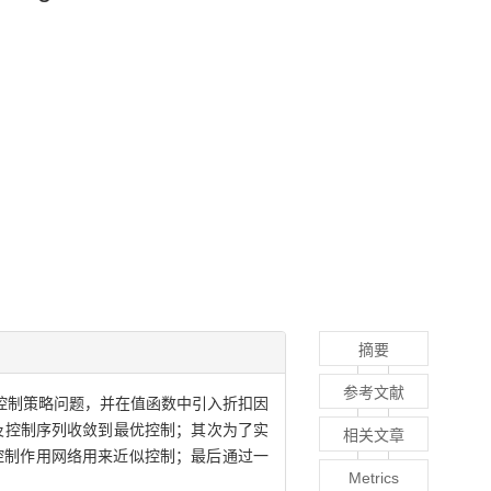
摘要
参考文献
优控制策略问题，并在值函数中引入折扣因
及控制序列收敛到最优控制；其次为了实
相关文章
控制作用网络用来近似控制；最后通过一
Metrics