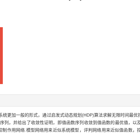
系统更加一般的形式，通过启发式动态规划(HDP)算法求解无限时间最
控制序列，并给出了收敛性证明，即值函数序列收敛到值函数的最优值，以
、控制作用网络.模型网络用来近似系统模型，评判网络用来近似值函数，