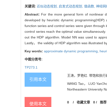
关键词:
近似动态规划,
启发式动态规划,
值函数,
神经网
Abstract:
For the more general form of nonlinear d
developed by heuristic dynamic programming(HDP) a
function series and control series were given through
control series reach the optimal value simultaneous
out the HDP algorithm. Model NN was used to approx
Lastly， the validity of HDP algorithm was illustrated 
Key words:
approximate dynamic programming,
heur
中图分类号:
TP273.1
王涛，罗艳红. 带饱和执行器的非
引用本文
WANG Tao， LUO Yanhong. 
Northeastern University N
0
/
收藏文章
0
/
推荐
使用本文