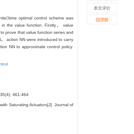
本文评价
initetime optimal control scheme was
回顶部
n the value function. Firstly， value
to prove that value function series and
N， action NN were introduced to carry
on NN to approximate control policy.
ntrol
: 461-464.
h Saturating Actuators[J]. Journal of