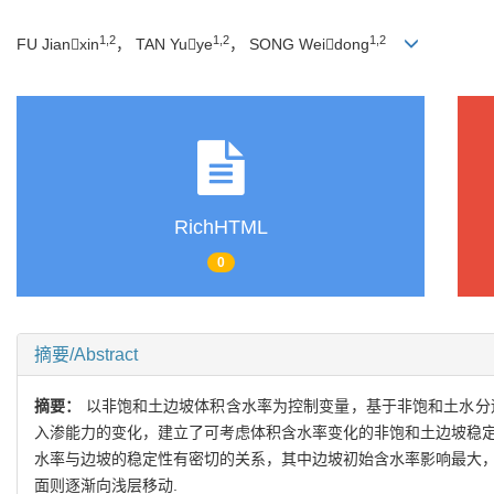
1,2
1,2
1,2
FU Jianxin
， TAN Yuye
， SONG Weidong
RichHTML
0
摘要/Abstract
摘要：
以非饱和土边坡体积含水率为控制变量，基于非饱和土水分
入渗能力的变化，建立了可考虑体积含水率变化的非饱和土边坡稳定
水率与边坡的稳定性有密切的关系，其中边坡初始含水率影响最大，
面则逐渐向浅层移动.