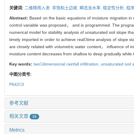
关键词:
二维降雨入渗,
非饱和土边坡,
瞬态含水率,
稳定性分析,
程
Abstract:
Based on the basic equations of moisture migration in 
control variable was proposed， and is programmed. The program coul
numerical model for stability analysis of unsaturated soil slope 
timely imported in order to achieve realtime analysis of slope s
are closely related with volumetric water content， influence of init
moisture content decreases from shallow to deep gradually while 
Key words:
twodimensional rainfall infiltration,
unsaturated soil 
中图分类号:
P6423
参考文献
相关文章
15
Metrics