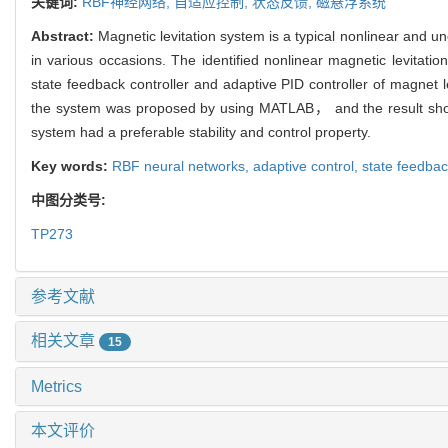
关键词:
RBF神经网络,
自适应控制,
状态反馈,
磁悬浮系统
Abstract:
Magnetic levitation system is a typical nonlinear and 
in various occasions. The identified nonlinear magnetic levita
state feedback controller and adaptive PID controller of magnet 
the system was proposed by using MATLAB， and the result showed
system had a preferable stability and control property.
Key words:
RBF neural networks,
adaptive control,
state feedba
中图分类号:
TP273
参考文献
相关文章
15
Metrics
本文评价