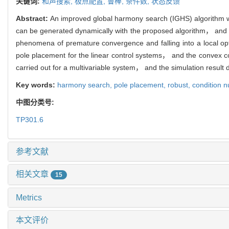
关键词:
和声搜索,
极点配置,
鲁棒,
条件数,
状态反馈
Abstract:
An improved global harmony search (IGHS) algorithm wa
can be generated dynamically with the proposed algorithm， and th
phenomena of premature convergence and falling into a local op
pole placement for the linear control systems， and the convex con
carried out for a multivariable system， and the simulation result
Key words:
harmony search,
pole placement,
robust,
condition 
中图分类号:
TP301.6
参考文献
相关文章
15
Metrics
本文评价