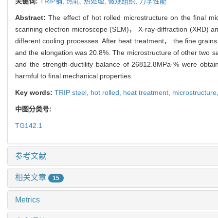
关键词:
TRIP钢,
热轧,
热处理,
微观组织,
力学性能
Abstract:
The effect of hot rolled microstructure on the final m
scanning electron microscope (SEM)， X-ray-diffraction (XRD) an
different cooling processes. After heat treatment， the fine grai
and the elongation was 20.8%. The microstructure of other two s
and the strength-ductility balance of 26812.8MPa·% were obta
harmful to final mechanical properties.
Key words:
TRIP steel,
hot rolled,
heat treatment,
microstructure
中图分类号:
TG142.1
参考文献
相关文章
15
Metrics