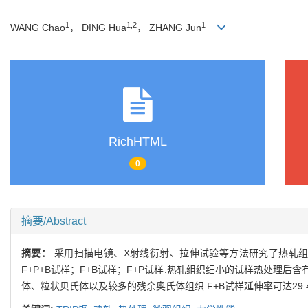
1
1,2
1
WANG Chao
， DING Hua
， ZHANG Jun
RichHTML
0
摘要/Abstract
摘要：
采用扫描电镜、X射线衍射、拉伸试验等方法研究了热轧组织
F+P+B试样；F+B试样；F+P试样.热轧组织细小的试样热处理后
体、粒状贝氏体以及较多的残余奥氏体组织.F+B试样延伸率可达29.4%