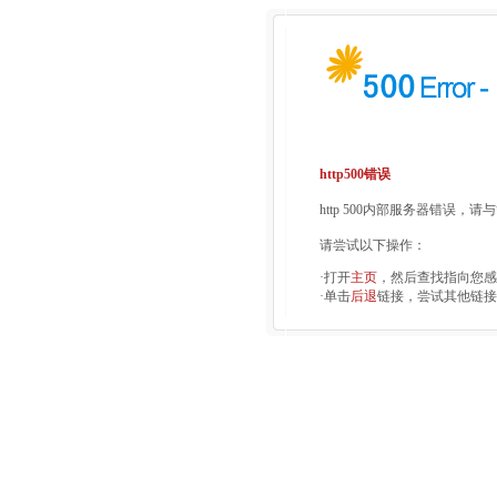
http500错误
http 500内部服务器错误，
请尝试以下操作：
·打开
主页
，然后查找指向您感
·单击
后退
链接，尝试其他链接