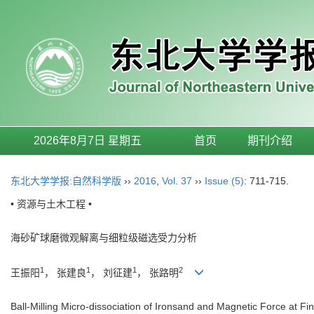
2026年8月7日 星期五
首页
期刊介绍
东北大学学报:自然科学版
››
2016
,
Vol. 37
››
Issue (5)
: 711-715.
• 资源与土木工程 •
海砂矿球磨微观解离与细粒级磁选受力分析
1
1
1
2
王振阳
， 张建良
， 刘征建
， 张路明
Ball-Milling Micro-dissociation of Ironsand and Magnetic Force at Fi