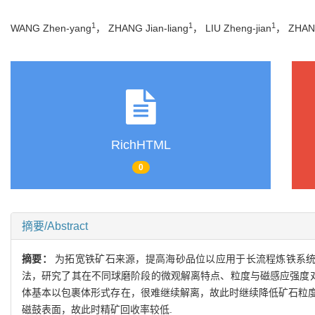
1
1
1
WANG Zhen-yang
， ZHANG Jian-liang
， LIU Zheng-jian
， ZHAN
RichHTML
0
摘要/Abstract
摘要：
为拓宽铁矿石来源，提高海砂品位以应用于长流程炼铁系统，对
法，研究了其在不同球磨阶段的微观解离特点、粒度与磁感应强度对
体基本以包裹体形式存在，很难继续解离，故此时继续降低矿石粒
磁鼓表面，故此时精矿回收率较低.