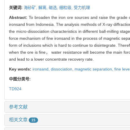
关键词:
海砂矿,
解离,
磁选,
细粒级,
受力机理
Abstract:
To broaden the iron ore sources and raise the grade 
ironsand from Indonesia. The analysis methods of X-ray diffract
the micro-dissociation characteristics in different ball-milling s
force mechanism of fine ironsand in the process of magnetic separat
form of inclusions which is hard to continue to disintegrate. Ther
when the ore is fine， water resistance will become the main forc
and lead to a lower concentrate recovery rate.
Key words:
ironsand,
dissociation,
magnetic separation,
fine leve
中图分类号:
TD924
参考文献
相关文章
15