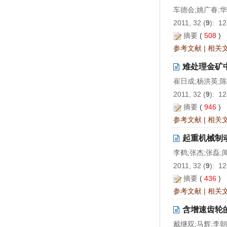
车德会;姚广春;华
2011, 32 (
9
): 1
摘要
(
508
)
参考文献
|
相关
难处理金矿
崔日成;杨洪英;陈
2011, 32 (
9
): 1
摘要
(
946
)
参考文献
|
相关
起重机械制
李鹤;张杰;张磊;
2011, 32 (
9
): 1
摘要
(
436
)
参考文献
|
相关
含增速齿轮
戴继双;马辉;李朝