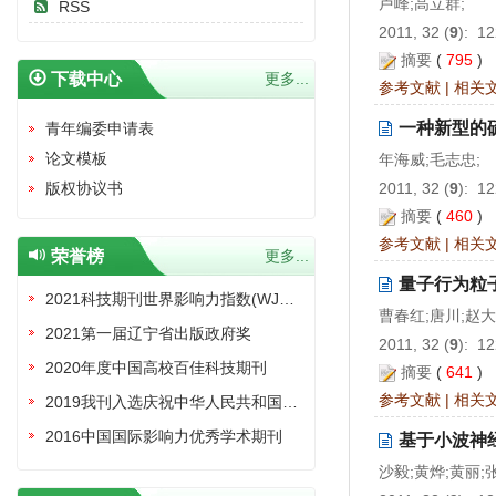
卢峰;高立群;
RSS
2011, 32 (
9
): 1
摘要
(
795
)
下载中心
更多...
参考文献
|
相关
一种新型的
青年编委申请表
论文模板
年海威;毛志忠;
2011, 32 (
9
): 1
版权协议书
摘要
(
460
)
参考文献
|
相关
荣誉榜
更多...
量子行为粒
2021科技期刊世界影响力指数(WJCI)报告收录证书
曹春红;唐川;赵大
2021第一届辽宁省出版政府奖
2011, 32 (
9
): 1
2020年度中国高校百佳科技期刊
摘要
(
641
)
参考文献
|
相关
2019我刊入选庆祝中华人民共和国成立70周年精品期刊展
2016中国国际影响力优秀学术期刊
基于小波神经
沙毅;黄烨;黄丽;