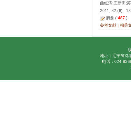
曲红涛;庄新田;苏
2011, 32 (
9
): 1
摘要
(
487
)
参考文献
|
相关
地址：辽宁省沈阳
电话：024-8368