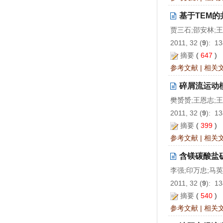
基于TEM
贾三石;邵安林;王
2011, 32 (
9
): 1
摘要
(
647
)
参考文献
|
相关
碎屑流运动
樊赟赟;王恩志;王
2011, 32 (
9
): 1
摘要
(
399
)
参考文献
|
相关
含镁碳酸盐
李强;印万忠;马英
2011, 32 (
9
): 1
摘要
(
540
)
参考文献
|
相关