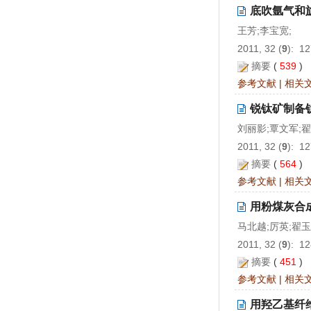
底吹氩气和
王芳;李宝宽;
2011, 32 (
9
): 1
摘要
(
539
)
参考文献
|
相关
锐钛矿制备钛
刘丽影;覃文军;翟
2011, 32 (
9
): 1
摘要
(
564
)
参考文献
|
相关
用粉煤灰合成
马北越;厉英;翟玉
2011, 32 (
9
): 1
摘要
(
451
)
参考文献
|
相关
用羟乙基纤维