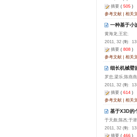
摘要
(
505
)
参考文献
|
相关
一种基于小
黄海龙;王宏;
2011, 32 (
9
): 1
摘要
(
808
)
参考文献
|
相关
细长机械臂
罗忠;梁乐;陈燕燕
2011, 32 (
9
): 1
摘要
(
614
)
参考文献
|
相关
基于X3D
于天彪;陈杰;于潜
2011, 32 (
9
): 1
摘要
(
466
)