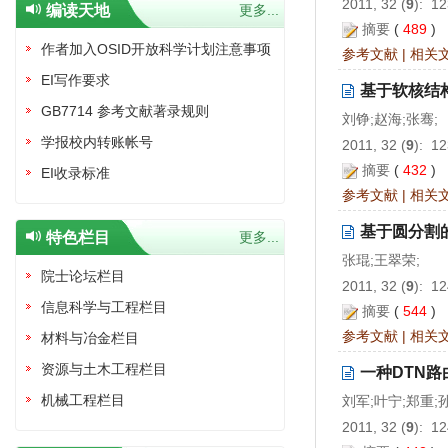
2011, 32 (
9
): 1
编读天地
更多...
摘要
(
489
)
作者加入OSID开放科学计划注意事项
参考文献
|
相关
EI写作要求
基于软核结
GB7714 参考文献著录规则
刘铮;赵海;张骞;
学报校内转账帐号
2011, 32 (
9
): 1
摘要
(
432
)
EI收录标准
参考文献
|
相关
基于圆分割
特色栏目
更多...
张琨;王翠荣;
院士论坛栏目
2011, 32 (
9
): 1
信息科学与工程栏目
摘要
(
544
)
参考文献
|
相关
材料与冶金栏目
资源与土木工程栏目
一种DTN路
机械工程栏目
刘军;叶宁;郑重;
2011, 32 (
9
): 1