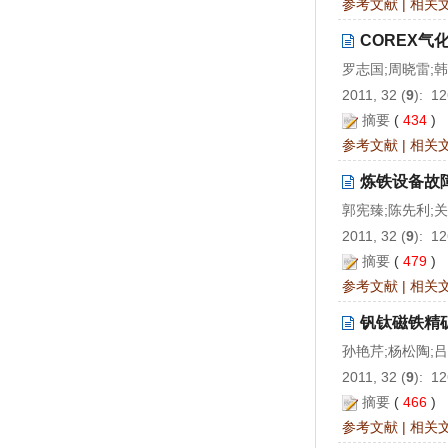
参考文献
|
相关
COREX
罗志国;周晓雷;韩
2011, 32 (
9
): 1
摘要
(
434
)
参考文献
|
相关
炼铁设备故
郭宪臻;陈先利;关
2011, 32 (
9
): 1
摘要
(
479
)
参考文献
|
相关
钒钛磁铁精
孙艳芹;杨松陶;吕
2011, 32 (
9
): 1
摘要
(
466
)
参考文献
|
相关