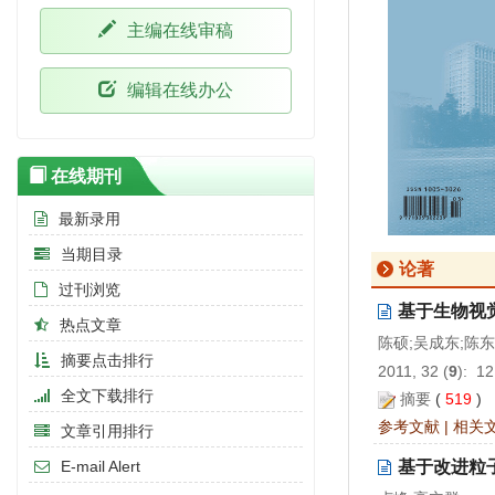
主编在线审稿
编辑在线办公
在线期刊
最新录用
当期目录
论著
过刊浏览
基于生物视
热点文章
陈硕;吴成东;陈东
摘要点击排行
2011, 32 (
9
): 1
全文下载排行
摘要
(
519
)
参考文献
|
相关
文章引用排行
基于改进粒
E-mail Alert