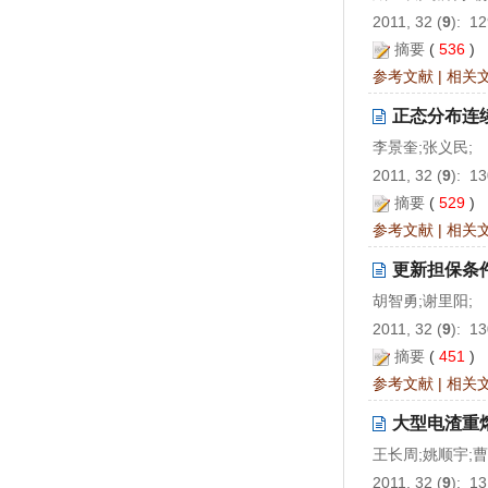
2011, 32 (
9
): 1
摘要
(
536
)
参考文献
|
相关
正态分布连
李景奎;张义民;
2011, 32 (
9
): 1
摘要
(
529
)
参考文献
|
相关
更新担保条
胡智勇;谢里阳;
2011, 32 (
9
): 1
摘要
(
451
)
参考文献
|
相关
大型电渣重
王长周;姚顺宇;曹
2011, 32 (
9
): 1