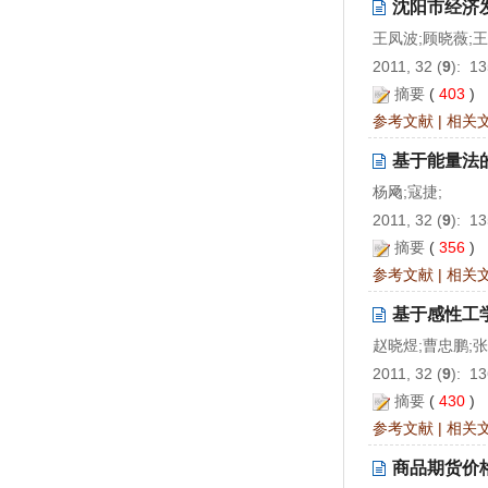
沈阳市经济
王凤波;顾晓薇;王
2011, 32 (
9
): 1
摘要
(
403
)
参考文献
|
相关
基于能量法
杨飏;寇捷;
2011, 32 (
9
): 1
摘要
(
356
)
参考文献
|
相关
基于感性工
赵晓煜;曹忠鹏;张
2011, 32 (
9
): 1
摘要
(
430
)
参考文献
|
相关
商品期货价