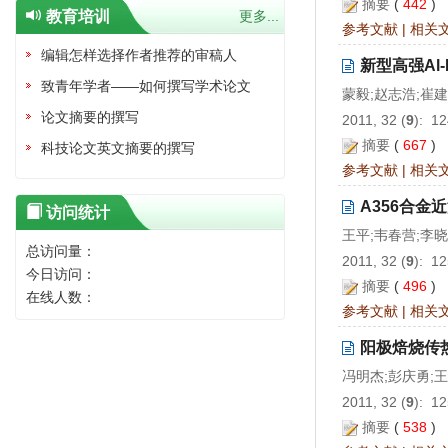
摘要
(
442
)
教育培训
更多...
参考文献
|
相关
编辑怎样选择作者推荐的审稿人
新型高强Al
致青年学者——如何撰写学术论文
蒙毅;赵志浩;崔建
论文摘要的撰写
2011, 32 (
9
): 1
摘要
(
667
)
科技论文英文摘要的撰写
参考文献
|
相关
A356合
访问统计
王平;韦春营;李晓
总访问量：
2011, 32 (
9
): 1
今日访问：
摘要
(
496
)
在线人数：
参考文献
|
相关
阳极焙烧传
冯明杰;彭庆勇;王
2011, 32 (
9
): 1
摘要
(
538
)