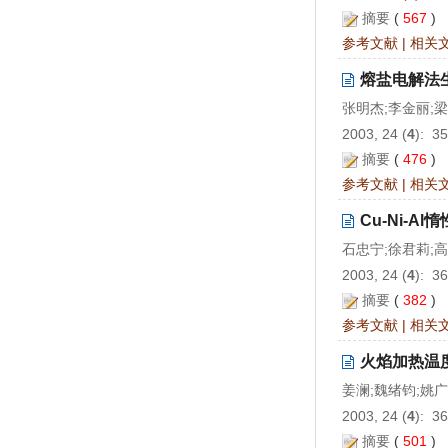
摘要
(
567
)
参考文献
|
相关
熔盐电解法生
张明杰;李金丽;
2003, 24 (
4
): 3
摘要
(
476
)
参考文献
|
相关
Cu-Ni-
石忠宁;徐君莉;
2003, 24 (
4
): 3
摘要
(
382
)
参考文献
|
相关
火焰加热温度
姜澜;魏绪钧;姚
2003, 24 (
4
): 3
摘要
(
501
)