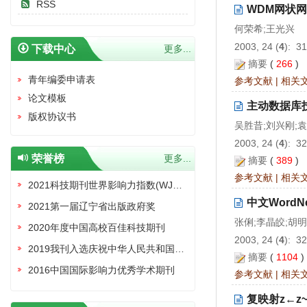
RSS
WDM网状
何荣希;王光兴
2003, 24 (
4
): 3
下载中心
更多...
摘要
(
266
)
青年编委申请表
参考文献
|
相关
论文模板
主动数据库
版权协议书
吴胜昔;刘兴刚;
2003, 24 (
4
): 3
荣誉榜
更多...
摘要
(
389
)
参考文献
|
相关
2021科技期刊世界影响力指数(WJCI)报告收录证书
中文Word
2021第一届辽宁省出版政府奖
张俐;李晶皎;胡
2020年度中国高校百佳科技期刊
2003, 24 (
4
): 3
2019我刊入选庆祝中华人民共和国成立70周年精品期刊展
摘要
(
1104
2016中国国际影响力优秀学术期刊
参考文献
|
相关
复映射z←z