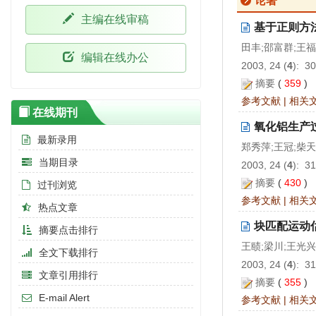
论著
主编在线审稿
基于正则方
田丰;邵富群;王
编辑在线办公
2003, 24 (
4
): 3
摘要
(
359
)
参考文献
|
相关
在线期刊
氧化铝生产
最新录用
郑秀萍;王冠;柴
当期目录
2003, 24 (
4
): 3
摘要
(
430
)
过刊浏览
参考文献
|
相关
热点文章
块匹配运动
摘要点击排行
王赜;梁川;王光兴
全文下载排行
2003, 24 (
4
): 3
文章引用排行
摘要
(
355
)
E-mail Alert
参考文献
|
相关