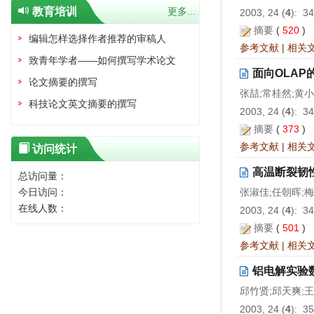
教育培训
更多...
2003, 24 (
4
): 3
摘要
(
520
)
编辑怎样选择作者推荐的审稿人
参考文献
|
相关
致青年学者——如何撰写学术论文
面向OLAP
论文摘要的撰写
张喆;常桂然;黄
科技论文英文摘要的撰写
2003, 24 (
4
): 3
摘要
(
373
)
参考文献
|
相关
访问统计
高温断裂韧
总访问量：
今日访问：
张淑佳;任朝晖;
在线人数：
2003, 24 (
4
): 3
摘要
(
501
)
参考文献
|
相关
铝电解实验
邱竹贤;邱天爽;
2003, 24 (
4
): 3