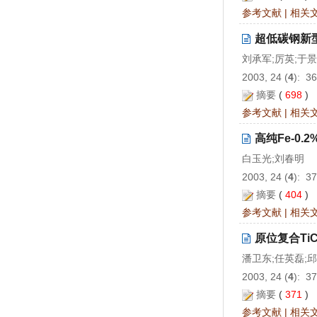
参考文献
|
相关
超低碳钢新
刘承军;厉英;于
2003, 24 (
4
): 3
摘要
(
698
)
参考文献
|
相关
高纯Fe-0
白玉光;刘春明
2003, 24 (
4
): 3
摘要
(
404
)
参考文献
|
相关
原位复合TiC
潘卫东;任英磊;
2003, 24 (
4
): 3
摘要
(
371
)
参考文献
|
相关