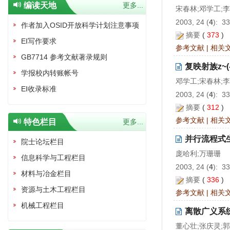
编读天地
更多...
宋春林;邓学工;
2003, 24 (
4
): 3
作者加入OSID开放科学计划注意事项
摘要
(
373
)
EI写作要求
参考文献
|
相关
GB7714 参考文献著录规则
复映射族z~(
学报校内转账帐号
邓学工;宋春林;
EI收录标准
2003, 24 (
4
): 3
摘要
(
312
)
参考文献
|
相关
特色栏目
更多...
并行流程式
院士论坛栏目
庞哈利;万珊珊
信息科学与工程栏目
2003, 24 (
4
): 3
材料与冶金栏目
摘要
(
336
)
资源与土木工程栏目
参考文献
|
相关
机械工程栏目
离散广义系
董心壮;张庆灵;