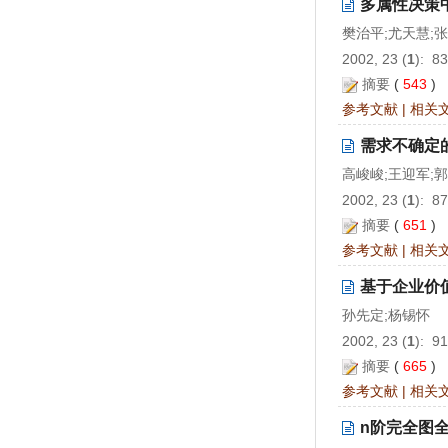
多属性决策
樊治平;尤天慧;
2002, 23 (
1
): 8
摘要
(
543
)
参考文献
|
相关
需求不确定
高峻峻;王迎军;
2002, 23 (
1
): 8
摘要
(
651
)
参考文献
|
相关
基于企业价
孙先定;杨锡怀
2002, 23 (
1
): 9
摘要
(
665
)
参考文献
|
相关
n阶完全图