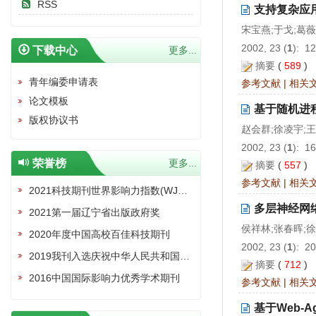
RSS
支持复杂应
宋宝燕;于戈;葛薇
2002, 23 (
1
): 1
下载中心
更多...
摘要
(
589
)
青年编委申请表
参考文献
|
相关
论文模板
基于随机进
版权协议书
赵会群;徐凌宇;
2002, 23 (
1
): 1
荣誉榜
更多...
摘要
(
557
)
参考文献
|
相关
2021科技期刊世界影响力指数(WJCI)报告收录证书
多层神经网
2021第一届辽宁省出版政府奖
侯祥林;张春晖;
2020年度中国高校百佳科技期刊
2002, 23 (
1
): 2
2019我刊入选庆祝中华人民共和国成立70周年精品期刊展
摘要
(
712
)
2016中国国际影响力优秀学术期刊
参考文献
|
相关
基于Web-