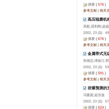
摘要
(
576
)
参考文献
|
相关
高压辊磨机
高航;屈利刚;赵超
2002, 23 (
1
): 4
摘要
(
676
)
参考文献
|
相关
金属带式无
孙德志;谭振江;
2002, 23 (
1
): 5
摘要
(
591
)
参考文献
|
相关
岩爆预测的
冯夏庭;赵洪波
2002, 23 (
1
): 5
摘要
(
624
)