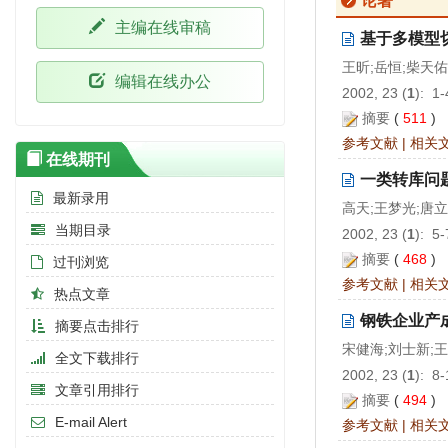
论著
主编在线审稿
基于多模型
王昕;岳恒;柴天佑
编辑在线办公
2002, 23 (
1
): 1
摘要
(
511
)
参考文献
|
相关
在线期刊
一类转库问
最新录用
高天;王梦光;唐
当期目录
2002, 23 (
1
): 5
摘要
(
468
)
过刊浏览
参考文献
|
相关
热点文章
钢铁企业产
摘要点击排行
宋健海;刘士新;
全文下载排行
2002, 23 (
1
): 8
文章引用排行
摘要
(
494
)
E-mail Alert
参考文献
|
相关