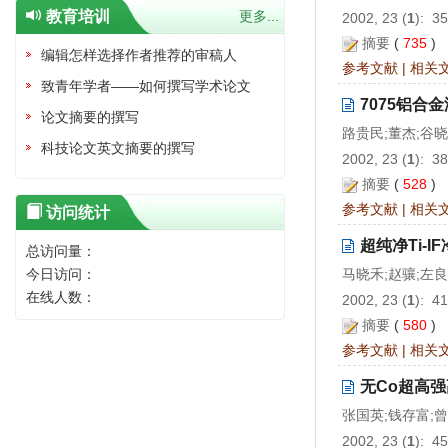
教育培训
更多...
2002, 23 (
1
): 3
摘要
(
735
)
编辑怎样选择作者推荐的审稿人
参考文献
|
相关
致青年学者——如何撰写学术论文
7075铝合
论文摘要的撰写
路贵民;董杰;谷
科技论文英文摘要的撰写
2002, 23 (
1
): 3
摘要
(
528
)
参考文献
|
相关
访问统计
超纯净Ti-
总访问量：
今日访问：
马晓禾;赵骧;左良
在线人数：
2002, 23 (
1
): 4
摘要
(
580
)
参考文献
|
相关
无Co超高
张国英;钱存富;
2002, 23 (
1
): 4