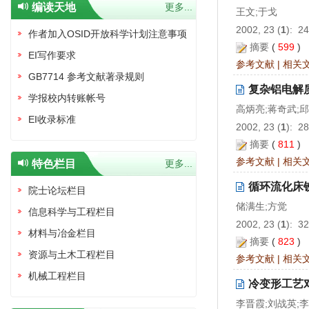
编读天地
更多...
王文;于戈
2002, 23 (
1
): 2
作者加入OSID开放科学计划注意事项
摘要
(
599
)
EI写作要求
参考文献
|
相关
GB7714 参考文献著录规则
复杂铝电解
学报校内转账帐号
高炳亮;蒋奇武;
EI收录标准
2002, 23 (
1
): 2
摘要
(
811
)
参考文献
|
相关
特色栏目
更多...
循环流化床
院士论坛栏目
储满生;方觉
信息科学与工程栏目
2002, 23 (
1
): 3
材料与冶金栏目
摘要
(
823
)
资源与土木工程栏目
参考文献
|
相关
机械工程栏目
冷变形工艺
李晋霞;刘战英;