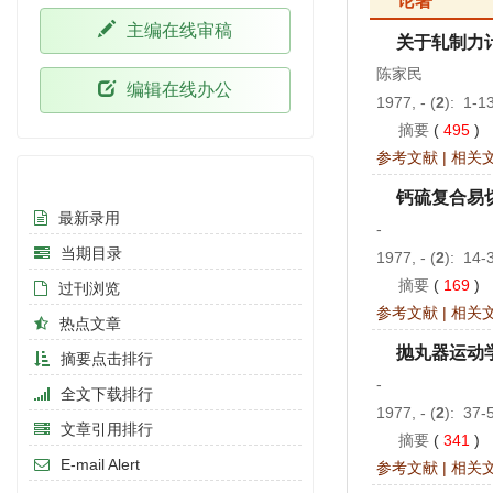
论著
主编在线审稿
关于轧制力
陈家民
编辑在线办公
1977, - (
2
): 1-1
摘要
(
495
)
参考文献
|
相关
在线期刊
钙硫复合易
最新录用
-
当期目录
1977, - (
2
): 14-
摘要
(
169
)
过刊浏览
参考文献
|
相关
热点文章
抛丸器运动
摘要点击排行
-
全文下载排行
1977, - (
2
): 37-
文章引用排行
摘要
(
341
)
E-mail Alert
参考文献
|
相关