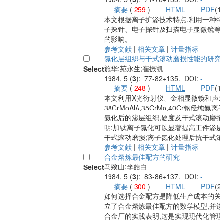
摘要
(
259
)
HTML
PDF
(
本文根据离子扩渗技术特点,利用一种
子探针、电子探针及扫描电子显微镜
的影响。
参考文献
|
相关文章
|
计量指标
氮化层组织与干式滚动磨损性能的研
施华;苑永生;崔振凯
Select
1984, 5 (
3
): 77-82+135. DOI:
-
摘要
(
248
)
HTML
PDF
(
本文利用X光衍射仪、金相显微镜和声
38CrMoAlA,35CrMo,40Cr钢
氨化后的渗层组织,硬度及干式滚动磨
明:加钛离子氮化可以显著提高工件渗
干式滚动磨损;离子氮化处理后抗干式
参考文献
|
相关文章
|
计量指标
合金熔炼最佳配方的研究
马致山;李皓白
Select
1984, 5 (
3
): 83-86+137. DOI:
-
摘要
(
300
)
HTML
PDF
(
如何选择合金配方是降低生产成本的关
立了合金熔炼最佳配方的数学模型,并
合金厂的实践表明,这是实现现代化管