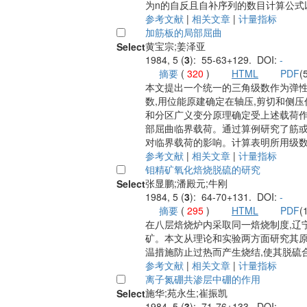
为n的自反且自补序列的数目计算公式
参考文献
|
相关文章
|
计量指标
加筋板的局部屈曲
黄宝宗;姜泽亚
Select
1984, 5 (
3
): 55-63+129. DOI:
-
摘要
(
320
)
HTML
PDF
(
本文提出一个统一的三角级数作为弹
数,用位能原建确定在轴压,剪切和侧
和分区广义变分原理确定受上述载荷
部屈曲临界载荷。通过算例研究了筋
对临界载荷的影响。计算表明所用级
参考文献
|
相关文章
|
计量指标
钼精矿氧化焙烧脱硫的研究
张显鹏;潘殿元;牛刚
Select
1984, 5 (
3
): 64-70+131. DOI:
-
摘要
(
295
)
HTML
PDF
(
在八层焙烧炉内采取同一焙烧制度,辽
矿。本文从理论和实验两方面研究其原
温措施防止过热而产生烧结,使其脱硫
参考文献
|
相关文章
|
计量指标
离子氮硼共渗层中硼的作用
施华;苑永生;崔振凯
Select
1984, 5 (
3
): 71-76+133. DOI:
-