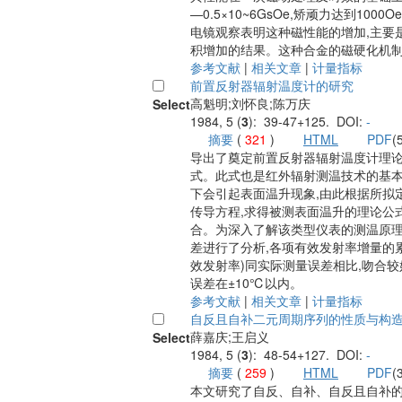
—0.5×10~6GsOe,矫顽力达到100
电镜观察表明这种磁性能的增加,主要
积增加的结果。这种合金的磁硬化机
参考文献
|
相关文章
|
计量指标
前置反射器辐射温度计的研究
高魁明;刘怀良;陈万庆
Select
1984, 5 (
3
): 39-47+125. DOI:
-
摘要
(
321
)
HTML
PDF
(
导出了奠定前置反射器辐射温度计理
式。此式也是红外辐射测温技术的基
下会引起表面温升现象,由此根据所拟
传导方程,求得被测表面温升的理论公
合。为深入了解该类型仪表的测温原理
差进行了分析,各项有效发射率增量的
效发射率)同实际测量误差相比,吻合较
误差在±10℃以内。
参考文献
|
相关文章
|
计量指标
自反且自补二元周期序列的性质与构
薛嘉庆;王启义
Select
1984, 5 (
3
): 48-54+127. DOI:
-
摘要
(
259
)
HTML
PDF
(
本文研究了自反、自补、自反且自补的