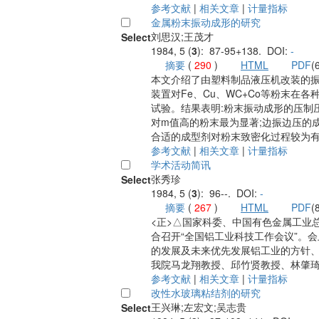
参考文献
|
相关文章
|
计量指标
金属粉末振动成形的研究
刘思汉;王茂才
Select
1984, 5 (
3
): 87-95+138. DOI:
-
摘要
(
290
)
HTML
PDF
(
本文介绍了由塑料制品液压机改装的
装置对Fe、Cu、WC+Co等粉末在
试验。结果表明:粉末振动成形的压制
对m值高的粉末最为显著;边振边压的成
合适的成型剂对粉末致密化过程较为
参考文献
|
相关文章
|
计量指标
学术活动简讯
张秀珍
Select
1984, 5 (
3
): 96--. DOI:
-
摘要
(
267
)
HTML
PDF
(
<正>△国家科委、中国有色金属工业总
合召开“全国铝工业科技工作会议”。
的发展及未来优先发展铝工业的方针
我院马龙翔教授、邱竹贤教授、林肇
参考文献
|
相关文章
|
计量指标
改性水玻璃粘结剂的研究
王兴琳;左宏文;吴志贵
Select