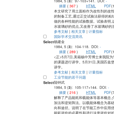
1984, 5 (
3
): 97-103+141. DOI:
-
摘要
(
367
)
HTML
PDF
(
本文研究了用土面粉作为改性剂的改
的制备工艺,通过正交试验法获得的粘
做的各种性能的试验数据。试验表明,
水玻璃砂的优点,又改善了水玻璃砂的
参考文献
|
相关文章
|
计量指标
国际学术交流简讯
杨建金
Select
1984, 5 (
3
): 104-118. DOI:
-
摘要
(
289
)
HTML
PDF
(
<正>5月7日,美籍杨中芳博士来我院
的课题进行讲学。5月31日,美国匹
讲学。
参考文献
|
相关文章
|
计量指标
工业节能的若干问题
陆钟武
Select
1984, 5 (
3
): 105-117+144. DOI:
-
摘要
(
216
)
HTML
PDF
(
解释了产品能耗和载能体等基本概念,
加法和逆矩阵法。以载能体概念为基础
向和途径。说明了在节能工作中应用
能耗评价的必要性和进行这类评价对