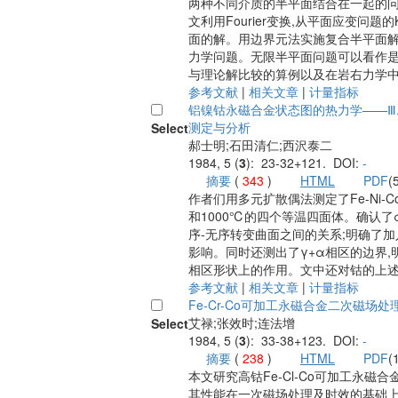
两种不同介质的半平面结合在一起的
文利用Fourier变换,从平面应变问题的
面的解。用边界元法实施复合半平面
力学问题。无限半平面问题可以看作
与理论解比较的算例以及在岩右力学
参考文献
|
相关文章
|
计量指标
铝镍钴永磁合金状态图的热力学——Ⅲ.Fe
测定与分析
Select
郝士明;石田清仁;西沢泰二
1984, 5 (
3
): 23-32+121. DOI:
-
摘要
(
343
)
HTML
PDF
(
作者们用多元扩散偶法测定了Fe-Ni-Co
和1000℃的四个等温四面体。确认了
序-无序转变曲面之间的关系;明确了
影响。同时还测出了γ+α相区的边界,
相区形状上的作用。文中还对钴的上
参考文献
|
相关文章
|
计量指标
Fe-Cr-Co可加工永磁合金二次磁场
艾禄;张效时;连法增
Select
1984, 5 (
3
): 33-38+123. DOI:
-
摘要
(
238
)
HTML
PDF
(
本文研究高钴Fe-Cl-Co可加工永磁
其性能在一次磁场处理及时效的基础上,将