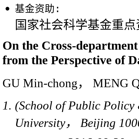
基金资助:
国家社会科学基金重点资助
On the Cross-department
from the Perspective of D
GU Min-chong， MENG 
(School of Public Poli
University， Beijing 10