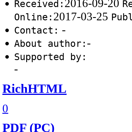
2016-09-20
Received:
R
2017-03-25
Online:
Pub
-
Contact:
-
About author:
Supported by:
-
RichHTML
0
PDF (PC)