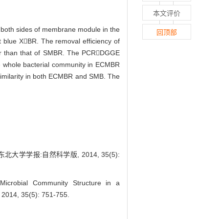
本文评价
 both sides of membrane module in the
回顶部
t blue XBR. The removal efficiency of
than that of SMBR. The PCRDGGE
he whole bacterial community in ECMBR
imilarity in both ECMBR and SMB. The
学报:自然科学版, 2014, 35(5):
obial Community Structure in a
 2014, 35(5): 751-755.