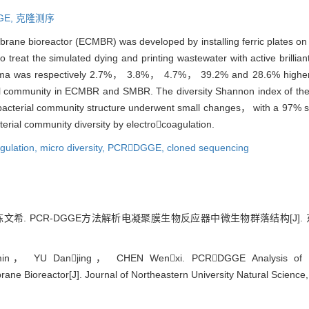
GE,
克隆测序
ane bioreactor (ECMBR) was developed by installing ferric plates on
reat the simulated dying and printing wastewater with active brillian
s respectively 2.7%， 3.8%， 4.7%， 39.2% and 28.6% higher 
rial community in ECMBR and SMBR. The diversity Shannon index of t
acterial community structure underwent small changes， with a 97% s
terial community diversity by electrocoagulation.
gulation,
micro diversity,
PCRDGGE,
cloned sequencing
. PCR-DGGE方法解析电凝聚膜生物反应器中微生物群落结构[J]. 东北大学
n， YU Danjing， CHEN Wenxi. PCRDGGE Analysis of Micr
ane Bioreactor[J]. Journal of Northeastern University Natural Science,