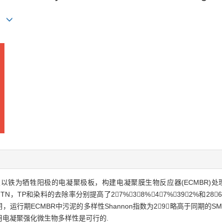
xi
置以铁为牺牲阳极的电凝聚极板，构建电凝聚膜生物反应器(ECMBR)处
N，TP和染料的去除率分别提高了27%，38%，47%，392%和28
，运行期ECMBR中污泥的多样性Shannon指数为29，略高于同期的
用电凝聚强化微生物多样性是可行的.