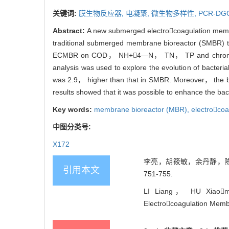
关键词:
膜生物反应器,
电凝聚,
微生物多样性,
PCR-DG
Abstract:
A new submerged electrocoagulation membr
traditional submerged membrane bioreactor (SMBR) to t
ECMBR on COD， NH+4—N， TN， TP and chroma wa
analysis was used to explore the evolution of bacte
was 2.9， higher than that in SMBR. Moreover， the b
results showed that it was possible to enhance the bac
Key words:
membrane bioreactor (MBR),
electrocoa
中图分类号:
X172
李亮，胡筱敏，余丹静，陈文希
引用本文
751-755.
LI Liang， HU Xiaomi
Electrocoagulation Membr