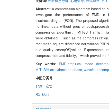
关键词:
经验模态分解,
心电信号,
压缩算法,
MIT
Abstract:
A compression algorithm based on e
investigate the performance of EMD in 
electrocardiogram(ECG). The proposed algorit
nonlinear data without pre or postprocess
compression algorithm， MITBIH arrhythmi
were obtained， such as the compress ratio(
root mean square difference normalized(PRD
and quality score(QS)values. Experimental r
compress ratio and fidelity， which proved the fe
Key words:
EMD(empirical mode decompo
MITBIH arrhythmia database,
wavelet decompo
中图分类号:
TN91172
R31811