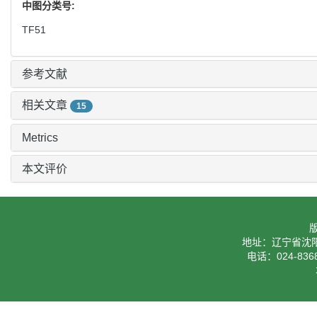
wt%-014 wt%. Furthermore， the influence of hot metal ingredient
Key words:
blast furnace,
hearth protection,
TiO2 activity,
Ti(C,
中图分类号:
TF51
参考文献
相关文章
15
Metrics
本文评价
地址：辽宁省沈阳
电话：024-8368