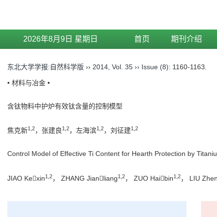
2026年8月9日 星期日
首页
期刊介绍
东北大学学报:自然科学版
››
2014
,
Vol. 35
››
Issue (8)
: 1160-1163.
• 材料与冶金 •
含钛物料中护炉有效钛含量的控制模型
1,2
1,2
1,2
1,2
焦克新
，张建良
，左海滨
，刘征建
Control Model of Effective Ti Content for Hearth Protection by Titan
1,2
1,2
1,2
JIAO Kexin
， ZHANG Jianliang
， ZUO Haibin
， LIU Zhen