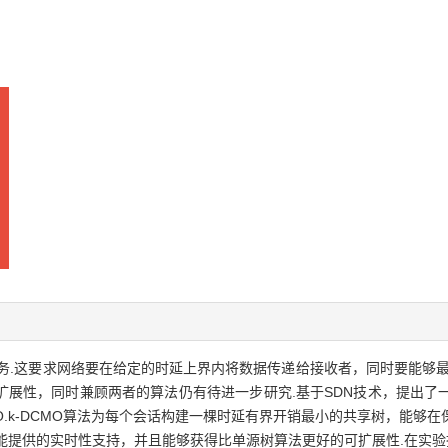
务.这要求网络要在给定的时延上界内将数据传递给接收者，同时要能够最
扩展性，同时兼顾两者的算法仍有待进一步研究.基于SDN技术，提出了
O.k-DCMO算法为每个会话构建一棵时延有界开销最小的共享树，能够
不能提供的实时性支持，并且能够获得比单源树算法更好的可扩展性.在实验拓