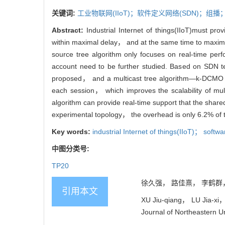
关键词:
工业物联网(IIoT)；软件定义网络(SDN)；组
Abstract:
Industrial Internet of things(IIoT)must pr
within maximal delay， and at the same time to maximiz
source tree algorithm only focuses on real-time perf
account need to be further studied. Based on SDN te
proposed， and a multicast tree algorithm—k-DCMO is
each session， which improves the scalability of mu
algorithm can provide real-time support that the shared
experimental topology， the overhead is only 6.2% of th
Key words:
industrial Internet of things(IIoT)； soft
中图分类号:
TP20
徐久强， 路佳熹， 李鹤群， 赵
引用本文
XU Jiu-qiang， LU Jia-xi，
Journal of Northeastern Un