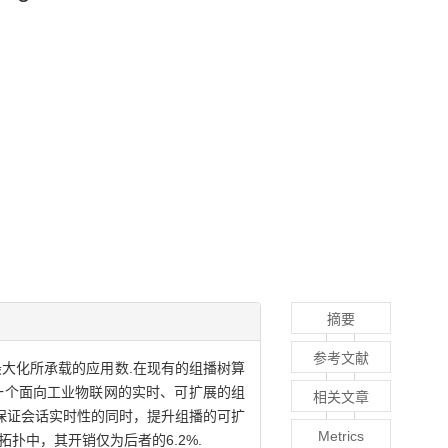
摘要
参考文献
大化所承载的应用数.在现有的组播树算
一个面向工业物联网的实时、可扩展的组
相关文章
在保证会话实时性的同时，提升组播的可扩
Metrics
扑中，其开销仅为后者的6.2%.