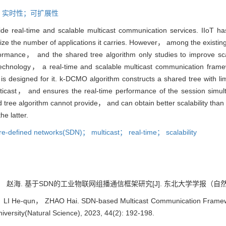
播；实时性；可扩展性
ovide real-time and scalable multicast communication services. IIoT ha
e the number of applications it carries. However， among the existing 
ormance， and the shared tree algorithm only studies to improve scala
chnology， a real-time and scalable multicast communication framework
 designed for it. k-DCMO algorithm constructs a shared tree with l
lticast， and ensures the real-time performance of the session sim
 tree algorithm cannot provide， and can obtain better scalability than 
e latter.
ware-defined networks(SDN)； multicast； real-time； scalability
海. 基于SDN的工业物联网组播通信框架研究[J]. 东北大学学报（自然科学版）, 2
 LI He-qun， ZHAO Hai. SDN-based Multicast Communication Framework 
iversity(Natural Science), 2023, 44(2): 192-198.