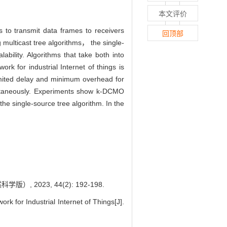
本文评价
s to transmit data frames to receivers
回顶部
multicast tree algorithms， the single-
bility. Algorithms that take both into
 for industrial Internet of things is
imited delay and minimum overhead for
ultaneously. Experiments show k-DCMO
the single-source tree algorithm. In the
023, 44(2): 192-198.
for Industrial Internet of Things[J].