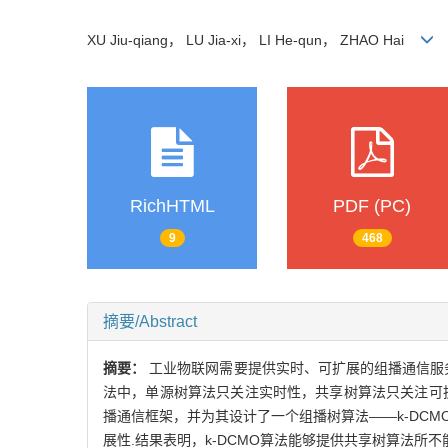
XU Jiu-qiang， LU Jia-xi， LI He-qun， ZHAO Hai
RichHTML
PDF (PC)
9
468
摘要/Abstract
摘要：
工业物联网需要提供实时、可扩展的组播通信服
法中，单源树算法只关注实时性，共享树算法只关注可
播通信框架，并为其设计了一个组播树算法——k-DCM
展性.结果表明，k-DCMO算法能够提供共享树算法所