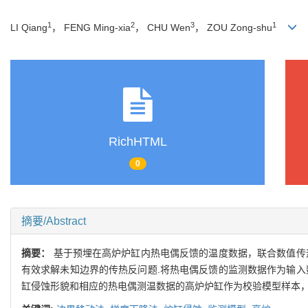
1
2
3
1
LI Qiang
， FENG Ming-xia
， CHU Wen
， ZOU Zong-shu
RichHTML
0
摘要/Abstract
摘要：
基于预埋在高炉炉缸内热电偶反馈的温度数据，联合数值传
有效求解未知边界的传热反问题.将热电偶反馈的监测数据作为输入
缸侵蚀形貌和相应的热电偶测温数据的高炉炉缸作为校验模型样本，