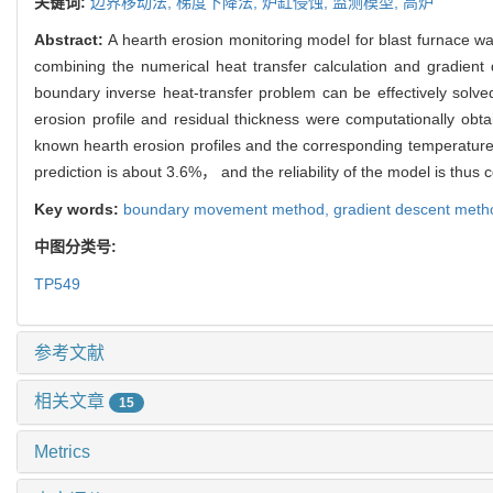
关键词:
边界移动法,
梯度下降法,
炉缸侵蚀,
监测模型,
高炉
Abstract:
A hearth erosion monitoring model for blast furnace
combining the numerical heat transfer calculation and gradien
boundary inverse heat-transfer problem can be effectively solv
erosion profile and residual thickness were computationally ob
known hearth erosion profiles and the corresponding temperatur
prediction is about 3.6%， and the reliability of the model is thus 
Key words:
boundary movement method,
gradient descent met
中图分类号:
TP549
参考文献
相关文章
15
Metrics