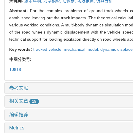
关键词:
履带车辆,
力学模型,
动位移,
均方根值,
仿真分析
Abstract:
For the complex problems of ground-track-wheels c
established leaving out the track impacts. The theoretical calcul
various working conditions. A multi-body dynamics simulation mod
of the road wheels dynamic displacement with the vehicle speed 
technical support for loading excitation directly on road wheels ab
Key words:
tracked vehicle,
mechanical model,
dynamic displac
中图分类号:
TJ818
参考文献
相关文章
15
编辑推荐
Metrics